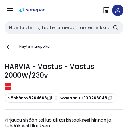
Siirry
Siirry
navigointiin
sisältöön
Haku
Näytä murupolku
HARVIA - Vastus - Vastus
2000W/230v
Kopioi
Kopioi
Sähkönro 8264668
Sonepar-ID 100263048
Kirjaudu sisään tai luo tili tarkistaaksesi hinnan ja
tehdäksesi tilauksen