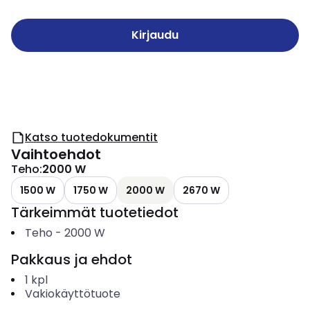
Kirjaudu
Katso tuotedokumentit
Vaihtoehdot
Teho
:
2000 W
1500 W
1750 W
2000 W
2670 W
Tärkeimmät tuotetiedot
Teho
-
2000
W
Pakkaus ja ehdot
1
kpl
Vakiokäyttötuote