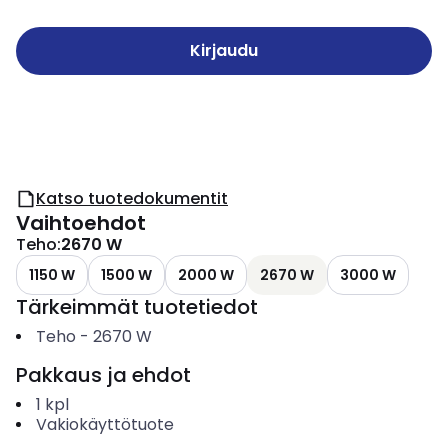
Kirjaudu
Katso tuotedokumentit
Vaihtoehdot
Teho
:
2670 W
1150 W
1500 W
2000 W
2670 W
3000 W
Tärkeimmät tuotetiedot
Teho
-
2670
W
Pakkaus ja ehdot
1
kpl
Vakiokäyttötuote