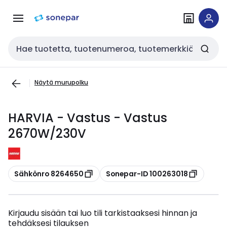
Siirry
Siirry
navigointiin
sisältöön
Haku
Näytä murupolku
HARVIA - Vastus - Vastus
2670W/230V
Kopioi
Kopioi
Sähkönro 8264650
Sonepar-ID 100263018
Kirjaudu sisään tai luo tili tarkistaaksesi hinnan ja
tehdäksesi tilauksen