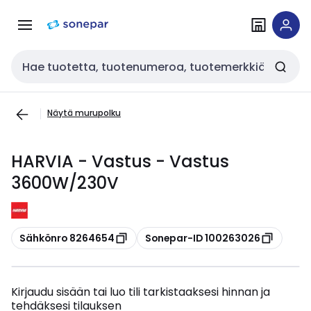
Siirry
Siirry
navigointiin
sisältöön
Haku
Näytä murupolku
HARVIA - Vastus - Vastus
3600W/230V
Kopioi
Kopioi
Sähkönro 8264654
Sonepar-ID 100263026
Kirjaudu sisään tai luo tili tarkistaaksesi hinnan ja
tehdäksesi tilauksen