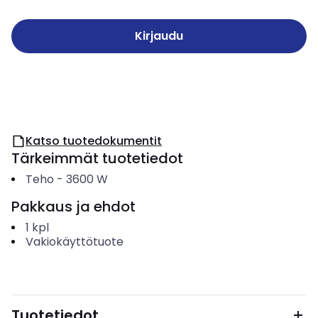
Kirjaudu
Katso tuotedokumentit
Tärkeimmät tuotetiedot
Teho
-
3600
W
Pakkaus ja ehdot
1
kpl
Vakiokäyttötuote
Tuotetiedot