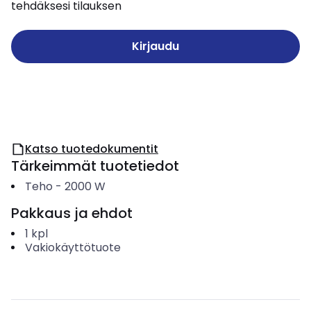
tehdäksesi tilauksen
Kirjaudu
Katso tuotedokumentit
Tärkeimmät tuotetiedot
Teho
-
2000
W
Pakkaus ja ehdot
1
kpl
Vakiokäyttötuote