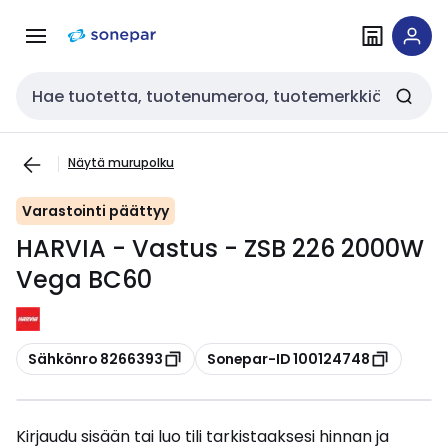
Siirry
Siirry
navigointiin
sisältöön
Haku
Näytä murupolku
Varastointi päättyy
HARVIA - Vastus - ZSB 226 2000W
Vega BC60
Kopioi
Kopioi
Sähkönro 8266393
Sonepar-ID 100124748
Kirjaudu sisään tai luo tili tarkistaaksesi hinnan ja