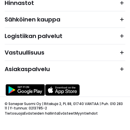
Hinnastot
Sähköinen kauppa
Logistiikan palvelut
Vastuullisuus
Asiakaspalvelu
© Sonepar Suomi Oy | Ritakuja 2, PL 88, 01740 VANTAA | Puh. 010 283
11 | Y-tunnus: 0213785-2
Tietosuoja
Evästeiden hallinta
Evästeet
Myyntiehdot