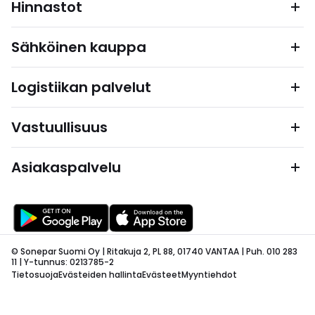
Hinnastot
Sähköinen kauppa
Logistiikan palvelut
Vastuullisuus
Asiakaspalvelu
© Sonepar Suomi Oy | Ritakuja 2, PL 88, 01740 VANTAA | Puh. 010 283
11 | Y-tunnus: 0213785-2
Tietosuoja
Evästeiden hallinta
Evästeet
Myyntiehdot