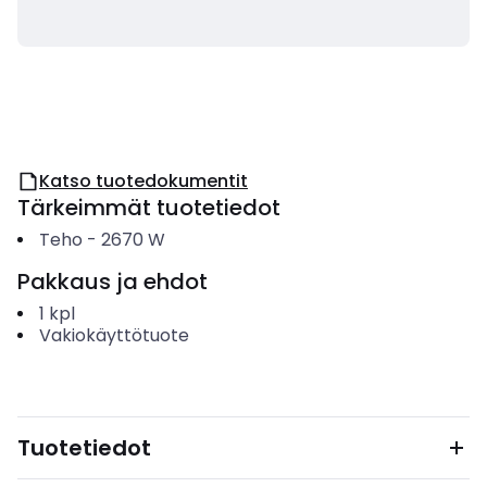
Katso tuotedokumentit
Tärkeimmät tuotetiedot
Teho
-
2670
W
Pakkaus ja ehdot
1
kpl
Vakiokäyttötuote
Tuotetiedot