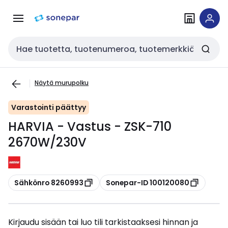
Siirry
Siirry
navigointiin
sisältöön
Haku
Näytä murupolku
Varastointi päättyy
HARVIA - Vastus - ZSK-710
2670W/230V
Kopioi
Kopioi
Sähkönro 8260993
Sonepar-ID 100120080
Kirjaudu sisään tai luo tili tarkistaaksesi hinnan ja