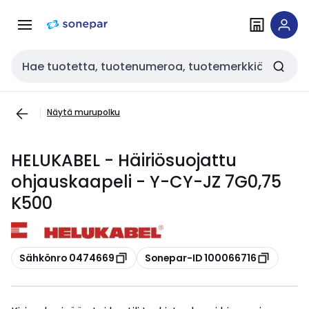
Siirry
Siirry
navigointiin
sisältöön
Haku
Näytä murupolku
HELUKABEL - Häiriösuojattu
ohjauskaapeli - Y-CY-JZ 7G0,75
K500
Kopioi
Kopioi
Sähkönro 0474669
Sonepar-ID 100066716