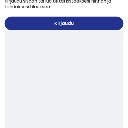
Kirjaudu sisään tai luo tili tarkistaaksesi hinnan ja
tehdäksesi tilauksen
Kirjaudu