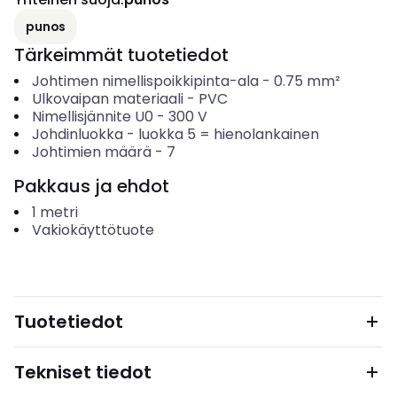
punos
Tärkeimmät tuotetiedot
Johtimen nimellispoikkipinta-ala
-
0.75
mm²
Ulkovaipan materiaali
-
PVC
Nimellisjännite U0
-
300
V
Johdinluokka
-
luokka 5 = hienolankainen
Johtimien määrä
-
7
Pakkaus ja ehdot
1
metri
Vakiokäyttötuote
Tuotetiedot
Tekniset tiedot