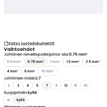
Katso tuotedokumentit
Vaihtoehdot
Johtimen nimellispoikkipinta-ala
:
0.75 mm²
Katso käytettävissä olevat vaihtoehdot
Katso käytettävissä olevat vaihtoe
0.5 mm²
0.75 mm²
1 mm²
1.5 mm²
2.5 mm²
Katso käytettävissä olevat vaihtoehdot
4 mm²
6 mm²
10 mm²
Johtimien määrä
:
7
Katso käytettävissä olevat vaihtoehdot
Katso käytettävissä olevat vaiht
Katso käytettävissä o
Katso käytettäv
2
3
4
5
7
8
12
18
25
Suojajohdin
:
kyllä
Katso käytettävissä olevat vaihtoehdot
ei
kyllä
Yhteinen suoja
:
punos