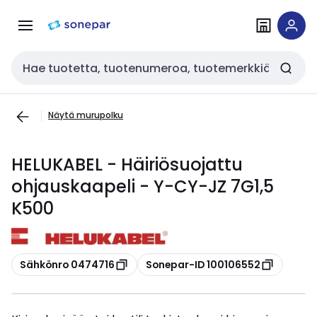
Siirry
Siirry
navigointiin
sisältöön
Haku
Näytä murupolku
HELUKABEL - Häiriösuojattu
ohjauskaapeli - Y-CY-JZ 7G1,5
K500
Kopioi
Kopioi
Sähkönro 0474716
Sonepar-ID 100106552