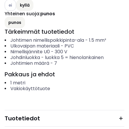
Katso käytettävissä olevat vaihtoehdot
ei
kyllä
Yhteinen suoja
:
punos
punos
Tärkeimmät tuotetiedot
Johtimen nimellispoikkipinta-ala
-
1.5
mm²
Ulkovaipan materiaali
-
PVC
Nimellisjännite U0
-
300
V
Johdinluokka
-
luokka 5 = hienolankainen
Johtimien määrä
-
7
Pakkaus ja ehdot
1
metri
Vakiokäyttötuote
Tuotetiedot