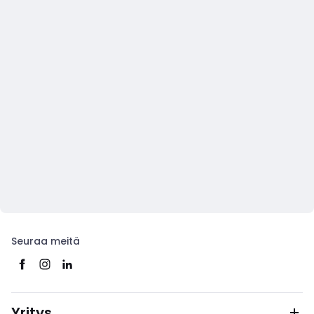
Seuraa meitä
Yritys