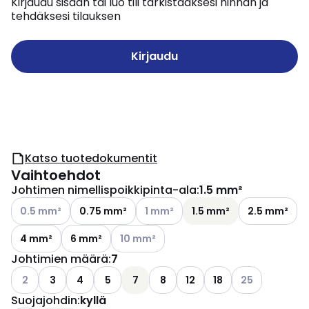
Kirjaudu sisään tai luo tili tarkistaaksesi hinnan ja
tehdäksesi tilauksen
Kirjaudu
Katso tuotedokumentit
Vaihtoehdot
Johtimen nimellispoikkipinta-ala
:
1.5 mm²
Katso käytettävissä olevat vaihtoehdot
Katso käytettävissä olevat vaihtoe
0.5 mm²
0.75 mm²
1 mm²
1.5 mm²
2.5 mm²
Katso käytettävissä olevat vaihtoehdot
4 mm²
6 mm²
10 mm²
Johtimien määrä
:
7
Katso käytettävissä olevat vaihtoehdot
Katso käytettäv
2
3
4
5
7
8
12
18
25
Suojajohdin
:
kyllä