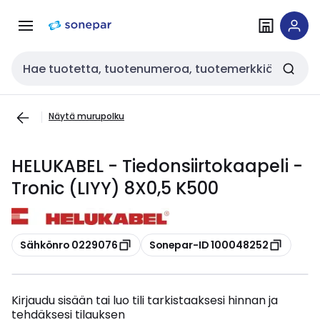
Siirry
Siirry
navigointiin
sisältöön
Haku
Näytä murupolku
HELUKABEL - Tiedonsiirtokaapeli -
Tronic (LIYY) 8X0,5 K500
Kopioi
Kopioi
Sähkönro 0229076
Sonepar-ID 100048252
Kirjaudu sisään tai luo tili tarkistaaksesi hinnan ja
tehdäksesi tilauksen