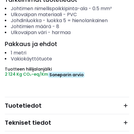
Johtimen nimellispoikkipinta-ala
-
0.5
mm²
Ulkovaipan materiaali
-
PVC
Johdinluokka
-
luokka 5 = hienolankainen
Johtimien määrä
-
8
Ulkovaipan väri
-
harmaa
Pakkaus ja ehdot
1
metri
Vakiokäyttötuote
Tuotteen hiilijalanjälki
2 124 Kg CO₂-eq/Km
Soneparin arvio
Tuotetiedot
Tekniset tiedot