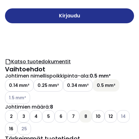
Kirjaudu
Katso tuotedokumentit
Vaihtoehdot
Johtimen nimellispoikkipinta-ala
:
0.5 mm²
0.14 mm²
0.25 mm²
0.34 mm²
0.5 mm²
Katso käytettävissä olevat vaihtoehdot
1.5 mm²
Johtimien määrä
:
8
Katso käy
2
3
4
5
6
7
8
10
12
14
Katso käytettävissä olevat vaihtoehdot
16
25
Tärkeimmät tuotetiedot