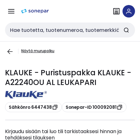
Siirry
Siirry
navigointiin
sisältöön
Haku
Näytä murupolku
KLAUKE - Puristuspakka KLAUKE -
A22240OU AL LEUKAPARI
Kopioi
Kopioi
Sähkönro 6447438
Sonepar-ID 100092081
Kirjaudu sisään tai luo tili tarkistaaksesi hinnan ja
tehdäksesi tilauksen