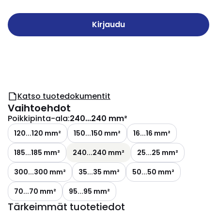
Kirjaudu
Katso tuotedokumentit
Vaihtoehdot
Poikkipinta-ala
:
240...240 mm²
120...120 mm²
150...150 mm²
16...16 mm²
185...185 mm²
240...240 mm²
25...25 mm²
300...300 mm²
35...35 mm²
50...50 mm²
70...70 mm²
95...95 mm²
Tärkeimmät tuotetiedot