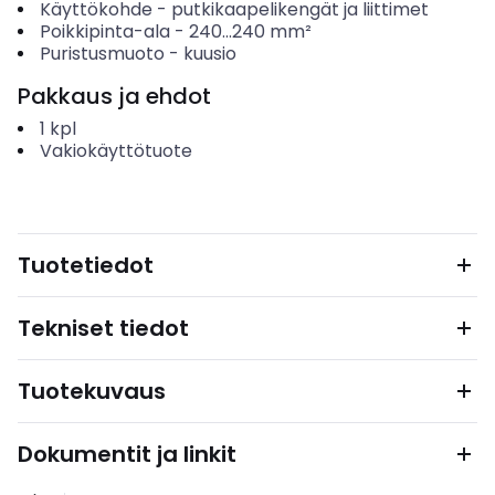
Käyttökohde
-
putkikaapelikengät ja liittimet
Poikkipinta-ala
-
240...240
mm²
Puristusmuoto
-
kuusio
Pakkaus ja ehdot
1
kpl
Vakiokäyttötuote
Tuotetiedot
Tekniset tiedot
Tuotekuvaus
Dokumentit ja linkit