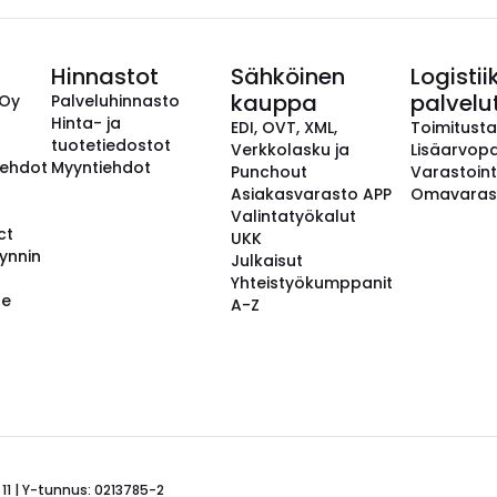
Hinnastot
Sähköinen
Logistii
kauppa
palvelu
 Oy
Palveluhinnasto
Hinta- ja
EDI, OVT, XML,
Toimitust
tuotetiedostot
Verkkolasku ja
Lisäarvopa
aehdot
Myyntiehdot
Punchout
Varastoint
Asiakasvarasto APP
Omavaras
Valintatyökalut
ct
UKK
ynnin
Julkaisut
Yhteistyökumppanit
se
A-Z
 11 | Y-tunnus: 0213785-2