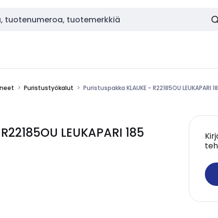
ineet
Puristustyökalut
Puristuspakka KLAUKE - R22185OU LEUKAPARI 
 R22185OU LEUKAPARI 185
Kir
teh