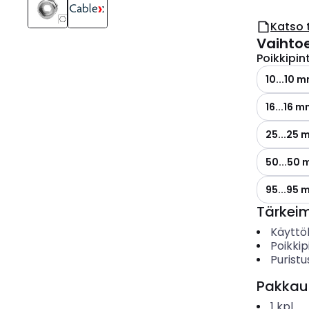
Katso 
Vaihto
Poikkipin
10...10 
16...16 m
25...25 
50...50
95...95 
Tärkei
Käyttö
Poikkip
Purist
Pakkau
1
kpl