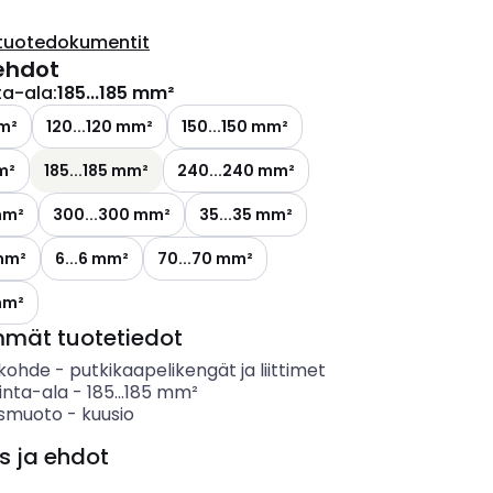
tuotedokumentit
ehdot
ta-ala
:
185...185 mm²
mm²
120...120 mm²
150...150 mm²
m²
185...185 mm²
240...240 mm²
mm²
300...300 mm²
35...35 mm²
 mm²
6...6 mm²
70...70 mm²
mm²
mmät tuotetiedot
kohde
-
putkikaapelikengät ja liittimet
inta-ala
-
185...185
mm²
usmuoto
-
kuusio
s ja ehdot