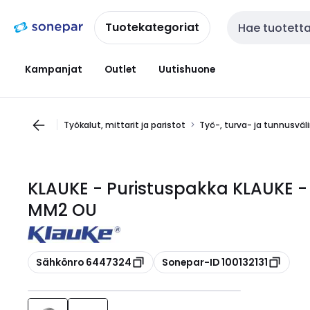
Siirry
Siirry
navigointiin
sisältöön
Tuotekategoriat
Haku
Kampanjat
Outlet
Uutishuone
Työkalut, mittarit ja paristot
Työ-, turva- ja tunnusväl
KLAUKE - Puristuspakka KLAUKE -
MM2 OU
Kopioi
Kopioi
Sähkönro 6447324
Sonepar-ID 100132131