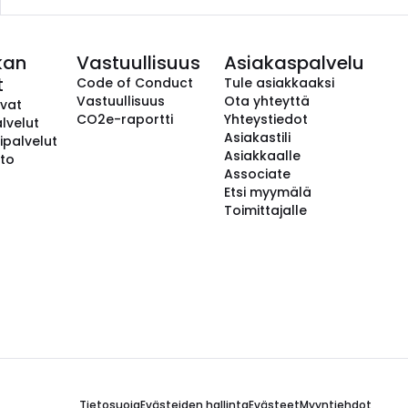
kan
Vastuullisuus
Asiakaspalvelu
t
Code of Conduct
Tule asiakkaaksi
Vastuullisuus
Ota yhteyttä
avat
CO2e-raportti
Yhteystiedot
lvelut
Asiakastili
ipalvelut
Asiakkaalle
to
Associate
Etsi myymälä
Toimittajalle
Tietosuoja
Evästeiden hallinta
Evästeet
Myyntiehdot