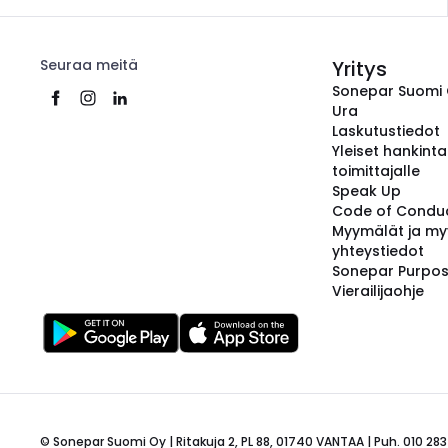
Seuraa meitä
Yritys
Sonepar Suomi
Ura
Laskutustiedot
Yleiset hankint
toimittajalle
Speak Up
Code of Condu
Myymälät ja my
yhteystiedot
Sonepar Purpo
Vierailijaohje
© Sonepar Suomi Oy | Ritakuja 2, PL 88, 01740 VANTAA | Puh. 010 283