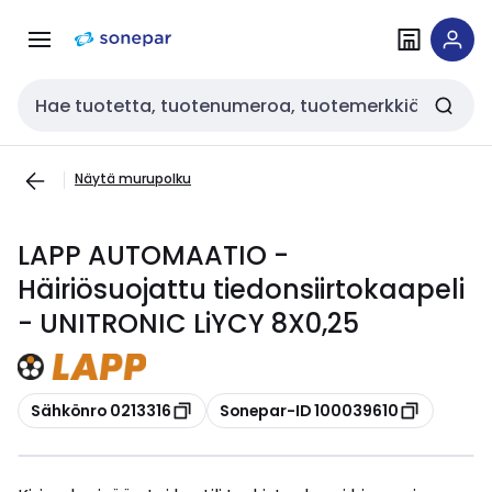
Siirry
Siirry
navigointiin
sisältöön
Haku
Näytä murupolku
LAPP AUTOMAATIO -
Häiriösuojattu tiedonsiirtokaapeli
- UNITRONIC LiYCY 8X0,25
Kopioi
Kopioi
Sähkönro 0213316
Sonepar-ID 100039610