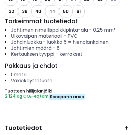
Katso käytettävissä olevat vaihtoehdot
32
36
40
44
50
61
Tärkeimmät tuotetiedot
Johtimen nimellispoikkipinta-ala
-
0.25
mm²
Ulkovaipan materiaali
-
PVC
Johdinluokka
-
luokka 5 = hienolankainen
Johtimien määrä
-
8
Kertauksen tyyppi
-
kerrokset
Pakkaus ja ehdot
1
metri
Vakiokäyttötuote
Tuotteen hiilijalanjälki
2 124 Kg CO₂-eq/Km
Soneparin arvio
Tuotetiedot