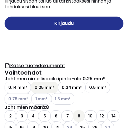
Kirjaudu sisään tai luo tili tarkistaaksesi hinnan ja
tehdäksesi tilauksen
Kirjaudu
Katso tuotedokumentit
Vaihtoehdot
Johtimen nimellispoikkipinta-ala
:
0.25 mm²
0.14 mm²
0.25 mm²
0.34 mm²
0.5 mm²
Katso käytettävissä olevat vaihtoehdot
Katso käytettävissä olevat vaihtoehdot
Katso käytettävissä olevat vaihtoehdo
0.75 mm²
1 mm²
1.5 mm²
Johtimien määrä
:
8
2
3
4
5
6
7
8
10
12
14
Katso käytettävissä olevat vaih
Katso käytet
15
16
18
20
21
24
25
28
30