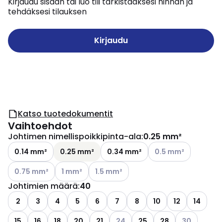
Kirjaudu sisään tai luo tili tarkistaaksesi hinnan ja
tehdäksesi tilauksen
Kirjaudu
Katso tuotedokumentit
Vaihtoehdot
Johtimen nimellispoikkipinta-ala
:
0.25 mm²
Katso käytettävissä 
0.14 mm²
0.25 mm²
0.34 mm²
0.5 mm²
Katso käytettävissä olevat vaihtoehdot
Katso käytettävissä olevat vaihtoehdot
Katso käytettävissä olevat vaihtoehdo
0.75 mm²
1 mm²
1.5 mm²
Johtimien määrä
:
40
2
3
4
5
6
7
8
10
12
14
Katso käytettävissä olevat vaih
Katso käytet
15
16
18
20
21
24
25
28
30