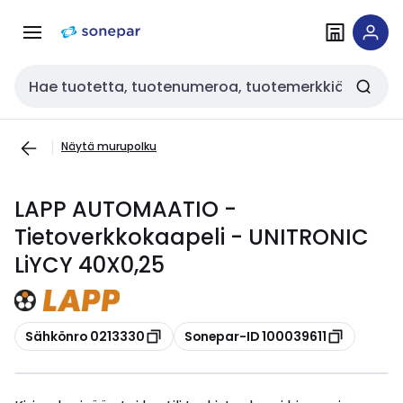
Siirry
Siirry
navigointiin
sisältöön
Haku
Näytä murupolku
LAPP AUTOMAATIO -
Tietoverkkokaapeli - UNITRONIC
LiYCY 40X0,25
Kopioi
Kopioi
Sähkönro 0213330
Sonepar-ID 100039611