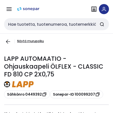
Siirry
Siirry
navigointiin
sisältöön
Haku
Näytä murupolku
LAPP AUTOMAATIO -
Ohjauskaapeli ÖLFLEX - CLASSIC
FD 810 CP 2X0,75
Kopioi
Kopioi
Sähkönro 0449392
Sonepar-ID 100099207