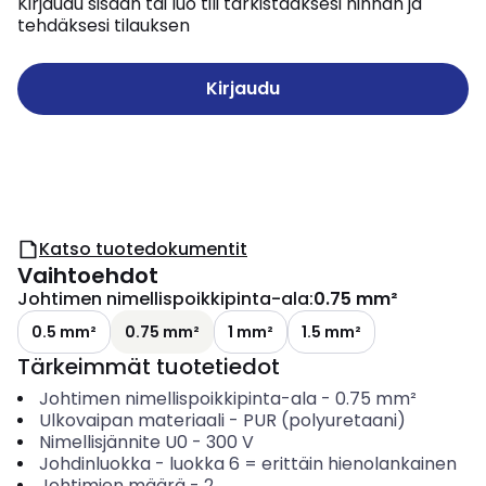
Kirjaudu sisään tai luo tili tarkistaaksesi hinnan ja
tehdäksesi tilauksen
Kirjaudu
Katso tuotedokumentit
Vaihtoehdot
Johtimen nimellispoikkipinta-ala
:
0.75 mm²
0.5 mm²
0.75 mm²
1 mm²
1.5 mm²
Tärkeimmät tuotetiedot
Johtimen nimellispoikkipinta-ala
-
0.75
mm²
Ulkovaipan materiaali
-
PUR (polyuretaani)
Nimellisjännite U0
-
300
V
Johdinluokka
-
luokka 6 = erittäin hienolankainen
Johtimien määrä
-
2