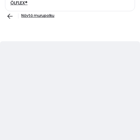
ÖLFLEX®
Näytä murupolku