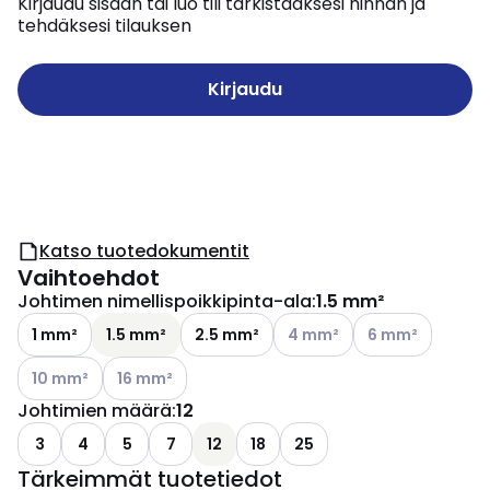
Kirjaudu sisään tai luo tili tarkistaaksesi hinnan ja
tehdäksesi tilauksen
Kirjaudu
Katso tuotedokumentit
Vaihtoehdot
Johtimen nimellispoikkipinta-ala
:
1.5 mm²
Katso käytettävissä olevat 
Katso käytettävis
1 mm²
1.5 mm²
2.5 mm²
4 mm²
6 mm²
Katso käytettävissä olevat vaihtoehdot
Katso käytettävissä olevat vaihtoehdot
10 mm²
16 mm²
Johtimien määrä
:
12
3
4
5
7
12
18
25
Tärkeimmät tuotetiedot