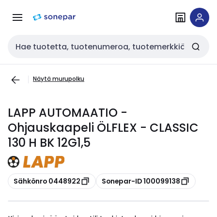
Siirry
Siirry
navigointiin
sisältöön
Haku
Näytä murupolku
LAPP AUTOMAATIO -
Ohjauskaapeli ÖLFLEX - CLASSIC
130 H BK 12G1,5
Kopioi
Kopioi
Sähkönro 0448922
Sonepar-ID 100099138