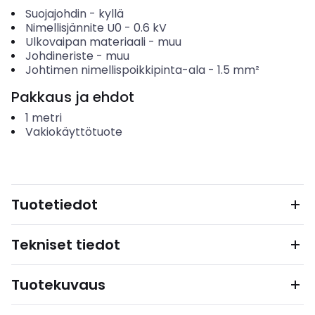
Suojajohdin
-
kyllä
Nimellisjännite U0
-
0.6
kV
Ulkovaipan materiaali
-
muu
Johdineriste
-
muu
Johtimen nimellispoikkipinta-ala
-
1.5
mm²
Pakkaus ja ehdot
1
metri
Vakiokäyttötuote
Tuotetiedot
Tekniset tiedot
Tuotekuvaus