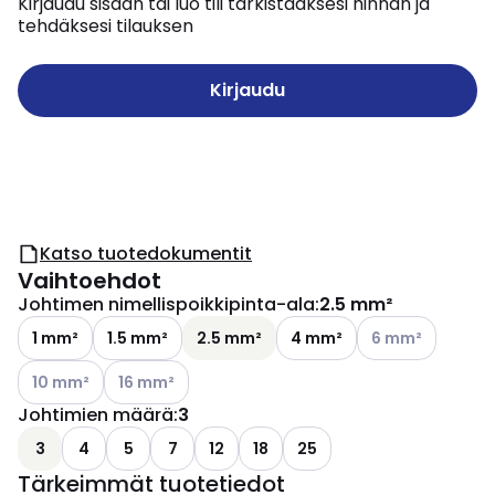
Kirjaudu sisään tai luo tili tarkistaaksesi hinnan ja
tehdäksesi tilauksen
Kirjaudu
Katso tuotedokumentit
Vaihtoehdot
Johtimen nimellispoikkipinta-ala
:
2.5 mm²
Katso käytettävis
1 mm²
1.5 mm²
2.5 mm²
4 mm²
6 mm²
Katso käytettävissä olevat vaihtoehdot
Katso käytettävissä olevat vaihtoehdot
10 mm²
16 mm²
Johtimien määrä
:
3
3
4
5
7
12
18
25
Tärkeimmät tuotetiedot