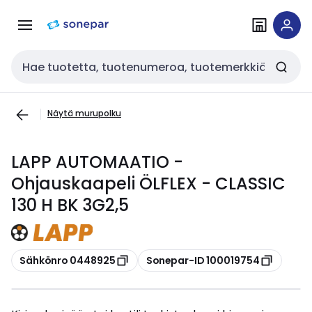
Siirry
Siirry
navigointiin
sisältöön
Haku
Näytä murupolku
LAPP AUTOMAATIO -
Ohjauskaapeli ÖLFLEX - CLASSIC
130 H BK 3G2,5
Kopioi
Kopioi
Sähkönro 0448925
Sonepar-ID 100019754