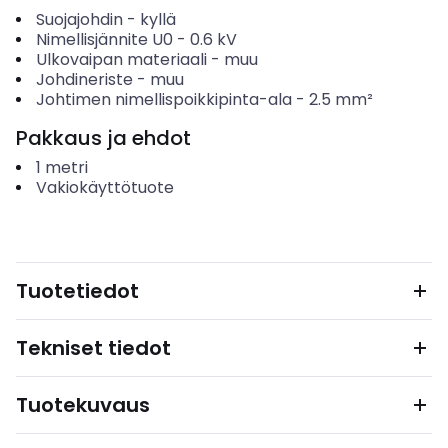
Suojajohdin
-
kyllä
Nimellisjännite U0
-
0.6
kV
Ulkovaipan materiaali
-
muu
Johdineriste
-
muu
Johtimen nimellispoikkipinta-ala
-
2.5
mm²
Pakkaus ja ehdot
1
metri
Vakiokäyttötuote
Tuotetiedot
Tekniset tiedot
Tuotekuvaus