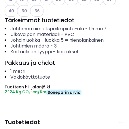
Katso käytettävissä olevat vaihtoehdot
Katso käytettävissä olevat vaihtoehdot
Katso käytettävissä olevat vaihtoehdot
40
50
56
Tärkeimmät tuotetiedot
Johtimen nimellispoikkipinta-ala
-
1.5
mm²
Ulkovaipan materiaali
-
PVC
Johdinluokka
-
luokka 5 = hienolankainen
Johtimien määrä
-
3
Kertauksen tyyppi
-
kerrokset
Pakkaus ja ehdot
1
metri
Vakiokäyttötuote
Tuotteen hiilijalanjälki
2 124 Kg CO₂-eq/Km
Soneparin arvio
Tuotetiedot