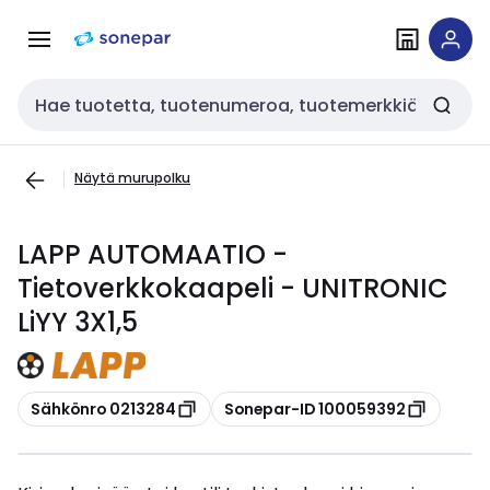
Siirry
Siirry
navigointiin
sisältöön
Haku
Näytä murupolku
LAPP AUTOMAATIO -
Tietoverkkokaapeli - UNITRONIC
LiYY 3X1,5
Kopioi
Kopioi
Sähkönro 0213284
Sonepar-ID 100059392