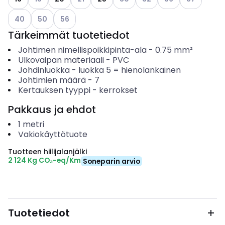
Katso käytettävissä olevat vaihtoehdot
Katso käytettävissä olevat vaihtoehdot
Katso käytettävissä olevat vaihtoehdot
40
50
56
Tärkeimmät tuotetiedot
Johtimen nimellispoikkipinta-ala
-
0.75
mm²
Ulkovaipan materiaali
-
PVC
Johdinluokka
-
luokka 5 = hienolankainen
Johtimien määrä
-
7
Kertauksen tyyppi
-
kerrokset
Pakkaus ja ehdot
1
metri
Vakiokäyttötuote
Tuotteen hiilijalanjälki
2 124 Kg CO₂-eq/Km
Soneparin arvio
Tuotetiedot