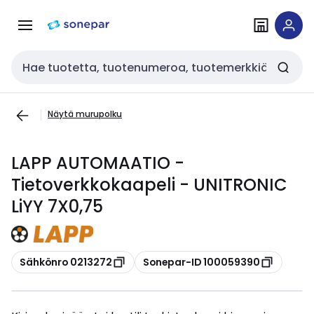
Siirry
Siirry
navigointiin
sisältöön
Haku
Näytä murupolku
LAPP AUTOMAATIO -
Tietoverkkokaapeli - UNITRONIC
LiYY 7X0,75
Kopioi
Kopioi
Sähkönro 0213272
Sonepar-ID 100059390