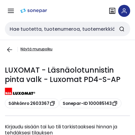
Siirry
Siirry
navigointiin
sisältöön
Haku
Näytä murupolku
LUXOMAT - Läsnäolotunnistin
pinta valk - Luxomat PD4-S-AP
Kopioi
Kopioi
Sähkönro 2603367
Sonepar-ID 100085143
Kirjaudu sisään tai luo tili tarkistaaksesi hinnan ja
tehdäksesi tilauksen