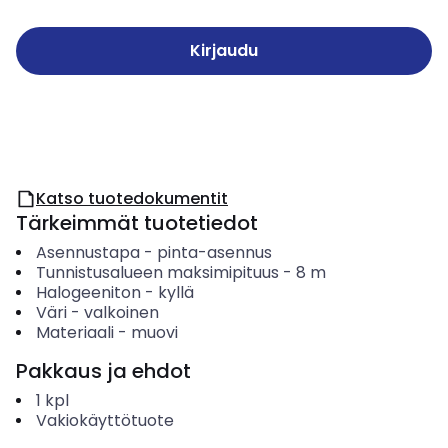
Kirjaudu
Katso tuotedokumentit
Tärkeimmät tuotetiedot
Asennustapa
-
pinta-asennus
Tunnistusalueen maksimipituus
-
8
m
Halogeeniton
-
kyllä
Väri
-
valkoinen
Materiaali
-
muovi
Pakkaus ja ehdot
1
kpl
Vakiokäyttötuote