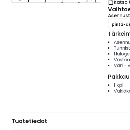
Katso 
Vaihto
Asennus
pinta-a
Tärkei
Asenn
Tunnis
Haloge
Vastea
Väri
-
Pakkau
1
kpl
Vakiok
Tuotetiedot