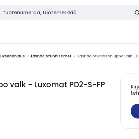
stuksenohjaus
Läsnäolotunnistimet
Läsnäolotunnistin uppo valk - 
po valk - Luxomat PD2-S-FP
Kir
teh