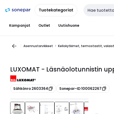
Siirry
Siirry
navigointiin
sisältöön
Tuotekategoriat
Haku
Kampanjat
Outlet
Uutishuone
Asennustarvikkeet
Kellokytkimet, termostaatit, valai
LUXOMAT - Läsnäolotunnistin up
Kopioi
Kopioi
Sähkönro 2603364
Sonepar-ID 100062267