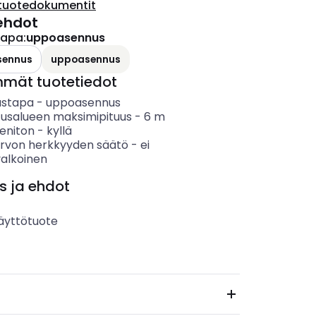
tuotedokumentit
ehdot
tapa
:
uppoasennus
sennus
uppoasennus
mmät tuotetiedot
ustapa
-
uppoasennus
tusalueen maksimipituus
-
6
m
eniton
-
kyllä
rvon herkkyyden säätö
-
ei
valkoinen
s ja ehdot
äyttötuote