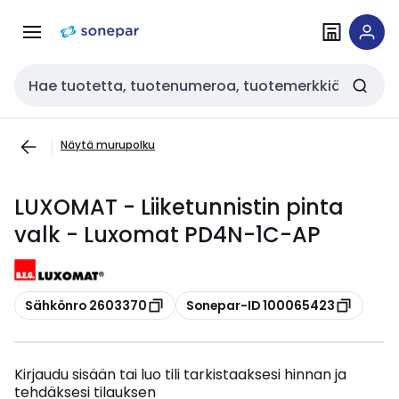
Siirry
Siirry
navigointiin
sisältöön
Haku
Näytä murupolku
LUXOMAT - Liiketunnistin pinta
valk - Luxomat PD4N-1C-AP
Kopioi
Kopioi
Sähkönro 2603370
Sonepar-ID 100065423
Kirjaudu sisään tai luo tili tarkistaaksesi hinnan ja
tehdäksesi tilauksen