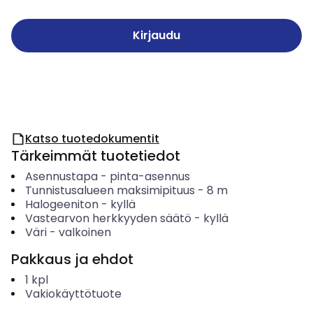
Kirjaudu
Katso tuotedokumentit
Tärkeimmät tuotetiedot
Asennustapa
-
pinta-asennus
Tunnistusalueen maksimipituus
-
8
m
Halogeeniton
-
kyllä
Vastearvon herkkyyden säätö
-
kyllä
Väri
-
valkoinen
Pakkaus ja ehdot
1
kpl
Vakiokäyttötuote