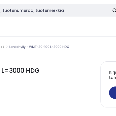
eet
Lankahylly - WMT-30-100 L=3000 HDG
0 L=3000 HDG
Kir
teh