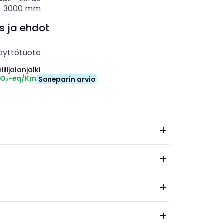
-
3000
mm
s ja ehdot
äyttötuote
ilijalanjälki
CO₂-eq/Km
Soneparin arvio