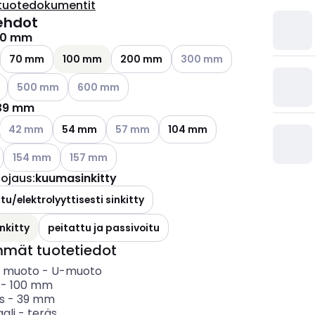
tuotedokumentit
ehdot
00 mm
Katso käytettävissä olevat v
70 mm
100 mm
200 mm
300 mm
ettävissä olevat vaihtoehdot
Katso käytettävissä olevat vaihtoehdot
Katso käytettävissä olevat vaihtoehdot
500 mm
600 mm
39 mm
Katso käytettävissä olevat vaihtoehdot
Katso käytettävissä olevat vaihtoehdot
42 mm
54 mm
57 mm
104 mm
ettävissä olevat vaihtoehdot
Katso käytettävissä olevat vaihtoehdot
Katso käytettävissä olevat vaihtoehdot
154 mm
157 mm
uojaus
:
kuumasinkitty
tu/elektrolyyttisesti sinkitty
nkitty
peitattu ja passivoitu
mmät tuotetiedot
in muoto
-
U-muoto
-
100
mm
s
-
39
mm
ali
-
teräs