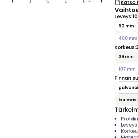
Katso 
Vaihto
Leveys
:
1
50 mm
Katso käyt
400 mm
Korkeus
:
39 mm
Katso käyt
107 mm
Pinnan s
galvanoi
kuumasi
Tärkei
Profiil
Leveys
Korkeu
Materia