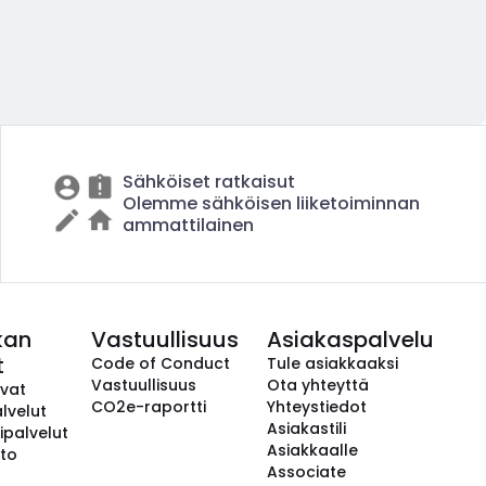
Sähköiset ratkaisut
Olemme sähköisen liiketoiminnan
ammattilainen
kan
Vastuullisuus
Asiakaspalvelu
t
Code of Conduct
Tule asiakkaaksi
Vastuullisuus
Ota yhteyttä
avat
CO2e-raportti
Yhteystiedot
lvelut
Asiakastili
ipalvelut
Asiakkaalle
to
Associate