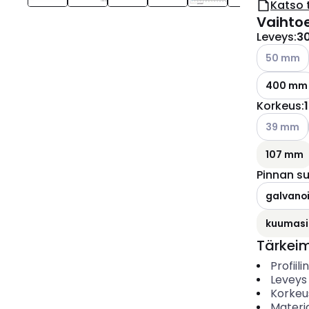
Katso 
Vaihto
Leveys
:
3
Katso käyt
50 mm
400 mm
Korkeus
:
Katso käyt
39 mm
107 mm
Pinnan s
galvanoi
kuumasi
Tärkei
Profiil
Leveys
Korkeu
Materia