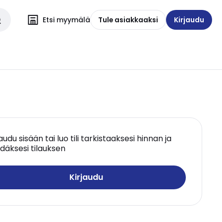
Etsi myymälä
Tule asiakkaaksi
Kirjaudu
jaudu sisään tai luo tili tarkistaaksesi hinnan ja
däksesi tilauksen
Kirjaudu