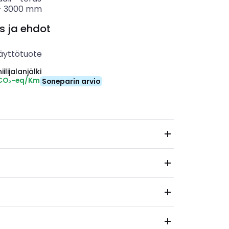
-
3000
mm
s ja ehdot
äyttötuote
ilijalanjälki
 CO₂-eq/Km
Soneparin arvio