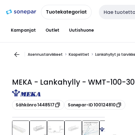
Siirry
Siirry
navigointiin
sisältöön
Tuotekategoriat
Haku
Kampanjat
Outlet
Uutishuone
Asennustarvikkeet
Kaapelitiet
Lankahyllyt ja tarvikk
MEKA - Lankahylly - WMT-100-3
Kopioi
Kopioi
Sähkönro 1448517
Sonepar-ID 100124810