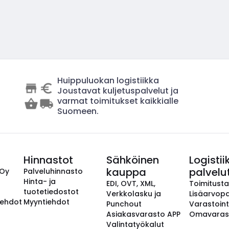
Huippuluokan logistiikka
Joustavat kuljetuspalvelut ja
varmat toimitukset kaikkialle
Suomeen.
Hinnastot
Sähköinen
Logistii
kauppa
palvelu
 Oy
Palveluhinnasto
Hinta- ja
EDI, OVT, XML,
Toimitust
tuotetiedostot
Verkkolasku ja
Lisäarvopa
aehdot
Myyntiehdot
Punchout
Varastoint
Asiakasvarasto APP
Omavaras
Valintatyökalut