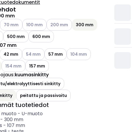
tuotedokumentit
ehdot
00 mm
ettävissä olevat vaihtoehdot
Katso käytettävissä olevat vaihtoehdot
Katso käytettävissä olevat vaihtoehdot
Katso käytettävissä olevat vaihtoehdot
70 mm
100 mm
200 mm
300 mm
500 mm
600 mm
107 mm
ettävissä olevat vaihtoehdot
Katso käytettävissä olevat vaihtoehdot
Katso käytettävissä olevat vai
42 mm
54 mm
57 mm
104 mm
Katso käytettävissä olevat vaihtoehdot
154 mm
157 mm
uojaus
:
kuumasinkitty
tu/elektrolyyttisesti sinkitty
nkitty
peitattu ja passivoitu
mmät tuotetiedot
in muoto
-
U-muoto
-
300
mm
s
-
107
mm
ali
-
teräs