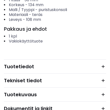
Korkeus
-
134
mm
Malli / Tyyppi
-
puristuskonsoli
Materiaali
-
teräs
Leveys
-
108
mm
Pakkaus ja ehdot
1
kpl
Vakiokäyttötuote
Tuotetiedot
Tekniset tiedot
Tuotekuvaus
Dokumentit ja linkit