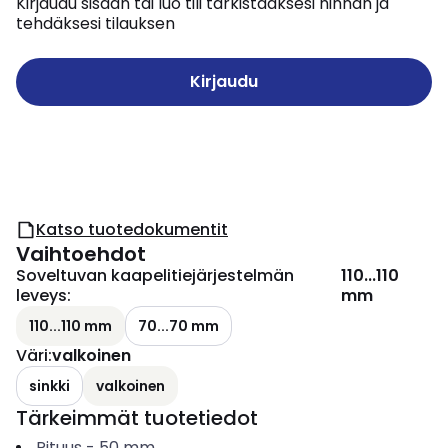
Kirjaudu sisään tai luo tili tarkistaaksesi hinnan ja
tehdäksesi tilauksen
Kirjaudu
Katso tuotedokumentit
Vaihtoehdot
Soveltuvan kaapelitiejärjestelmän
110...110
leveys
:
mm
110...110 mm
70...70 mm
Väri
:
valkoinen
sinkki
valkoinen
Tärkeimmät tuotetiedot
Pituus
-
50
mm