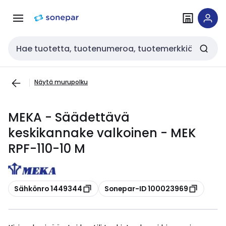
Siirry
Siirry
navigointiin
sisältöön
Haku
Näytä murupolku
MEKA - Säädettävä
keskikannake valkoinen - MEK
RPF-110-10 M
Kopioi
Kopioi
Sähkönro 1449344
Sonepar-ID 100023969