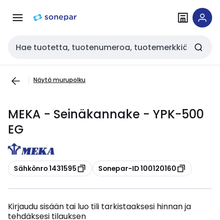
Siirry
Siirry
navigointiin
sisältöön
Haku
Näytä murupolku
MEKA - Seinäkannake - YPK-500
EG
Kopioi
Kopioi
Sähkönro 1431595
Sonepar-ID 100120160
Kirjaudu sisään tai luo tili tarkistaaksesi hinnan ja
tehdäksesi tilauksen