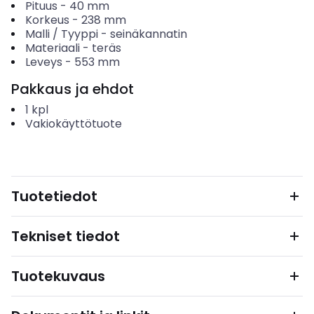
Pituus
-
40
mm
Korkeus
-
238
mm
Malli / Tyyppi
-
seinäkannatin
Materiaali
-
teräs
Leveys
-
553
mm
Pakkaus ja ehdot
1
kpl
Vakiokäyttötuote
Tuotetiedot
Tekniset tiedot
Tuotekuvaus