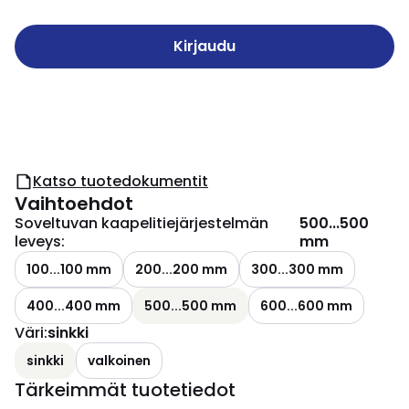
Kirjaudu
Katso tuotedokumentit
Vaihtoehdot
Soveltuvan kaapelitiejärjestelmän
500...500
leveys
:
mm
100...100 mm
200...200 mm
300...300 mm
400...400 mm
500...500 mm
600...600 mm
Väri
:
sinkki
sinkki
valkoinen
Tärkeimmät tuotetiedot