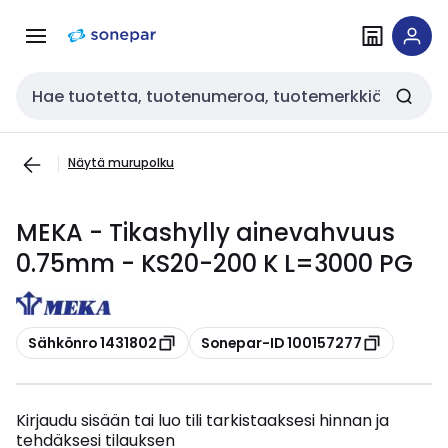
Siirry
Siirry
navigointiin
sisältöön
Haku
Näytä murupolku
MEKA - Tikashylly ainevahvuus
0.75mm - KS20-200 K L=3000 PG
Kopioi
Kopioi
Sähkönro 1431802
Sonepar-ID 100157277
Kirjaudu sisään tai luo tili tarkistaaksesi hinnan ja
tehdäksesi tilauksen