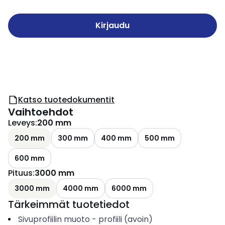
Kirjaudu
Katso tuotedokumentit
Vaihtoehdot
Leveys
:
200 mm
200 mm
300 mm
400 mm
500 mm
600 mm
Pituus
:
3000 mm
3000 mm
4000 mm
6000 mm
Tärkeimmät tuotetiedot
Sivuprofiilin muoto
-
profiili (avoin)