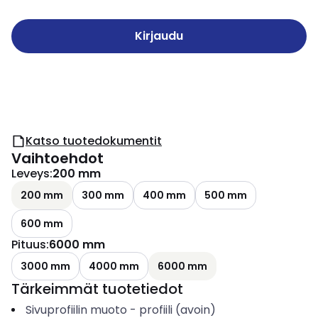
Kirjaudu
Katso tuotedokumentit
Vaihtoehdot
Leveys
:
200 mm
200 mm
300 mm
400 mm
500 mm
600 mm
Pituus
:
6000 mm
3000 mm
4000 mm
6000 mm
Tärkeimmät tuotetiedot
Sivuprofiilin muoto
-
profiili (avoin)