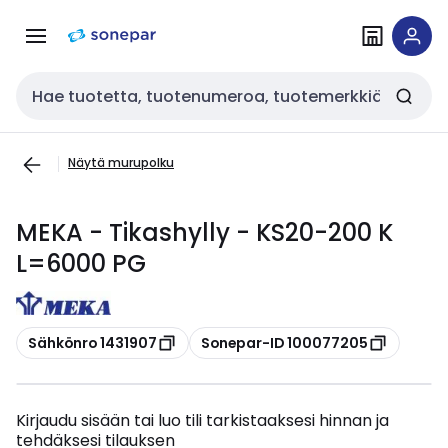
Siirry
Siirry
navigointiin
sisältöön
Haku
Näytä murupolku
MEKA - Tikashylly - KS20-200 K
L=6000 PG
Kopioi
Kopioi
Sähkönro 1431907
Sonepar-ID 100077205
Kirjaudu sisään tai luo tili tarkistaaksesi hinnan ja
tehdäksesi tilauksen