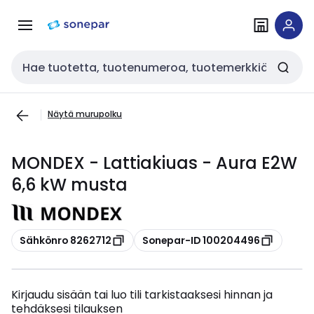
Siirry
Siirry
navigointiin
sisältöön
Haku
Näytä murupolku
MONDEX - Lattiakiuas - Aura E2W
6,6 kW musta
Kopioi
Kopioi
Sähkönro 8262712
Sonepar-ID 100204496
Kirjaudu sisään tai luo tili tarkistaaksesi hinnan ja
tehdäksesi tilauksen