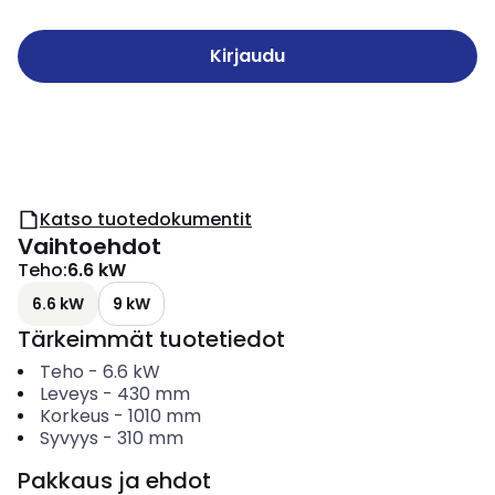
Kirjaudu
Katso tuotedokumentit
Vaihtoehdot
Teho
:
6.6 kW
6.6 kW
9 kW
Tärkeimmät tuotetiedot
Teho
-
6.6
kW
Leveys
-
430
mm
Korkeus
-
1010
mm
Syvyys
-
310
mm
Pakkaus ja ehdot