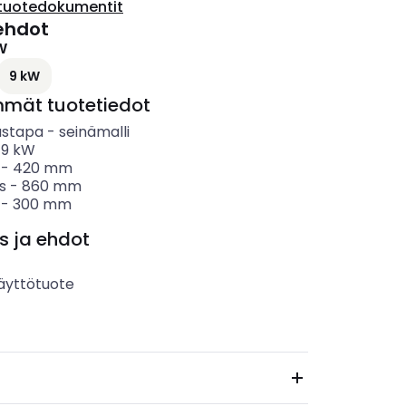
tuotedokumentit
ehdot
W
9 kW
mmät tuotetiedot
ustapa
-
seinämalli
-
9
kW
-
420
mm
s
-
860
mm
-
300
mm
s ja ehdot
äyttötuote