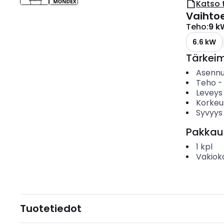
Katso 
Vaihto
Teho
:
9 k
6.6 kW
Tärkei
Asenn
Teho
Leveys
Korkeu
Syvyys
Pakkau
1
kpl
Vakiok
Tuotetiedot