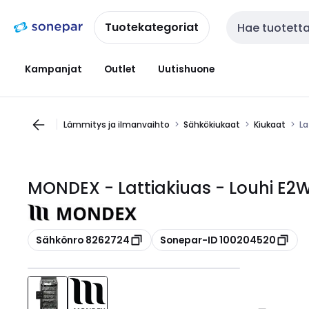
Siirry
Siirry
navigointiin
sisältöön
Tuotekategoriat
Haku
Kampanjat
Outlet
Uutishuone
Lämmitys ja ilmanvaihto
Sähkökiukaat
Kiukaat
La
MONDEX - Lattiakiuas - Louhi E2
Kopioi
Kopioi
Sähkönro 8262724
Sonepar-ID 100204520