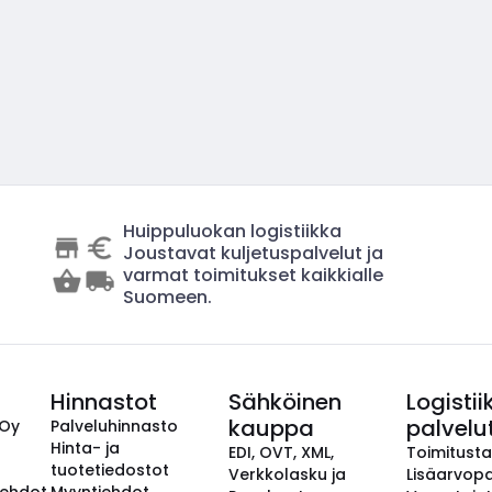
Huippuluokan logistiikka
Joustavat kuljetuspalvelut ja
varmat toimitukset kaikkialle
Suomeen.
Hinnastot
Sähköinen
Logistii
kauppa
palvelu
 Oy
Palveluhinnasto
Hinta- ja
EDI, OVT, XML,
Toimitust
tuotetiedostot
Verkkolasku ja
Lisäarvopa