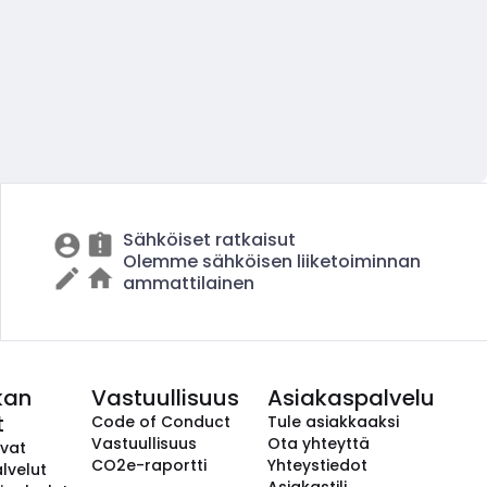
Sähköiset ratkaisut
Olemme sähköisen liiketoiminnan
ammattilainen
kan
Vastuullisuus
Asiakaspalvelu
t
Code of Conduct
Tule asiakkaaksi
Vastuullisuus
Ota yhteyttä
avat
CO2e-raportti
Yhteystiedot
lvelut