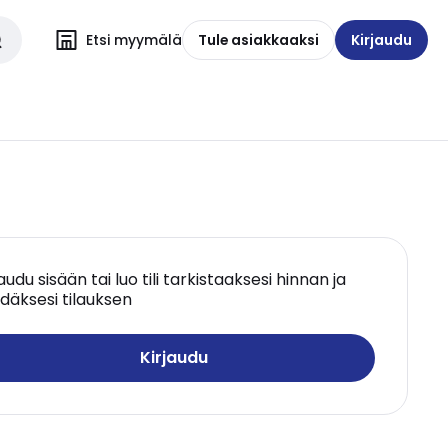
Etsi myymälä
Tule asiakkaaksi
Kirjaudu
jaudu sisään tai luo tili tarkistaaksesi hinnan ja
däksesi tilauksen
Kirjaudu