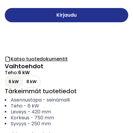
Kirjaudu
Katso tuotedokumentit
Vaihtoehdot
Teho
:
6 kW
6 kW
8 kW
Tärkeimmät tuotetiedot
Asennustapa
-
seinämalli
Teho
-
6
kW
Leveys
-
420
mm
Korkeus
-
750
mm
Syvyys
-
250
mm