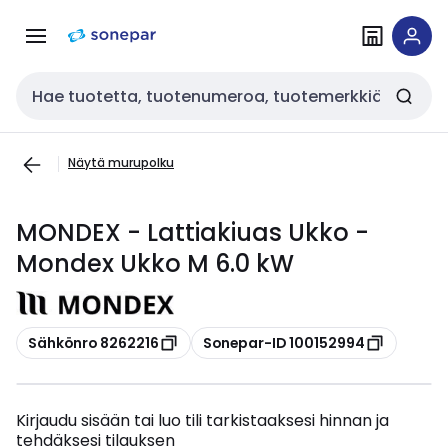
Siirry
Siirry
navigointiin
sisältöön
Haku
Näytä murupolku
MONDEX - Lattiakiuas Ukko -
Mondex Ukko M 6.0 kW
Kopioi
Kopioi
Sähkönro 8262216
Sonepar-ID 100152994
Kirjaudu sisään tai luo tili tarkistaaksesi hinnan ja
tehdäksesi tilauksen