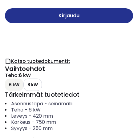
Kirjaudu
Katso tuotedokumentit
Vaihtoehdot
Teho
:
6 kW
6 kW
8 kW
Tärkeimmät tuotetiedot
Asennustapa
-
seinämalli
Teho
-
6
kW
Leveys
-
420
mm
Korkeus
-
750
mm
Syvyys
-
250
mm