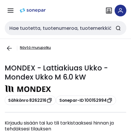
Siirry
Siirry
navigointiin
sisältöön
Haku
Näytä murupolku
MONDEX - Lattiakiuas Ukko -
Mondex Ukko M 6.0 kW
Kopioi
Kopioi
Sähkönro 8262216
Sonepar-ID 100152994
Kirjaudu sisään tai luo tili tarkistaaksesi hinnan ja
tehdäksesi tilauksen