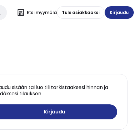
Etsi myymälä
Tule asiakkaaksi
Kirjaudu
jaudu sisään tai luo tili tarkistaaksesi hinnan ja
däksesi tilauksen
Kirjaudu