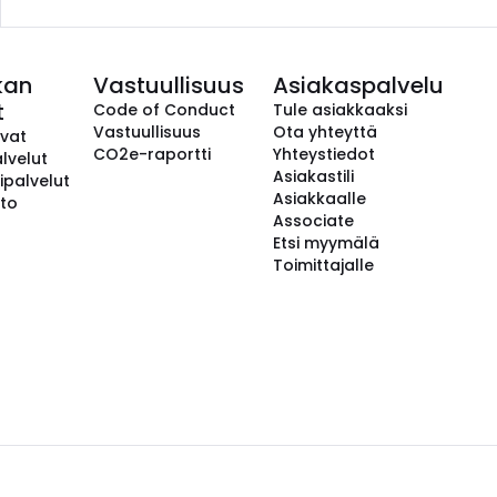
kan
Vastuullisuus
Asiakaspalvelu
t
Code of Conduct
Tule asiakkaaksi
Vastuullisuus
Ota yhteyttä
avat
CO2e-raportti
Yhteystiedot
lvelut
Asiakastili
ipalvelut
Asiakkaalle
to
Associate
Etsi myymälä
Toimittajalle