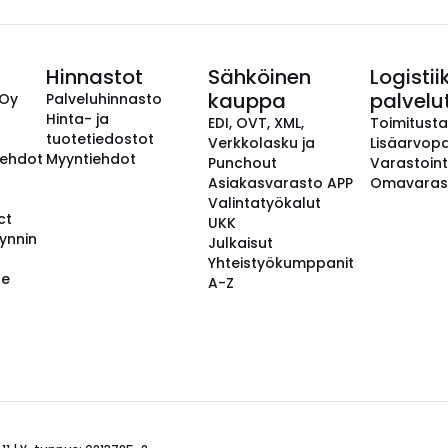
Hinnastot
Sähköinen
Logistii
kauppa
palvelu
 Oy
Palveluhinnasto
Hinta- ja
EDI, OVT, XML,
Toimitust
tuotetiedostot
Verkkolasku ja
Lisäarvopa
aehdot
Myyntiehdot
Punchout
Varastoint
Asiakasvarasto APP
Omavaras
Valintatyökalut
ct
UKK
ynnin
Julkaisut
Yhteistyökumppanit
se
A-Z