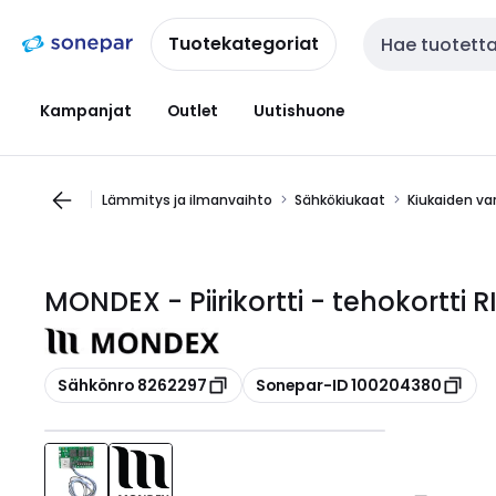
Siirry
Siirry
navigointiin
sisältöön
Tuotekategoriat
Haku
Kampanjat
Outlet
Uutishuone
Lämmitys ja ilmanvaihto
Sähkökiukaat
Kiukaiden va
MONDEX - Piirikortti - tehokortti R
Kopioi
Kopioi
Sähkönro 8262297
Sonepar-ID 100204380