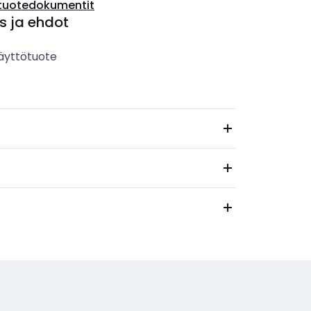
tuotedokumentit
s ja ehdot
äyttötuote