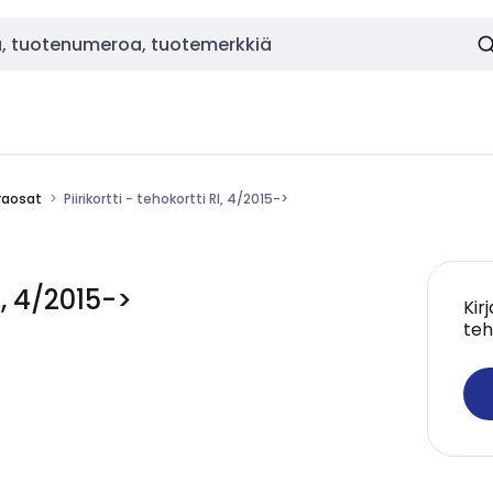
raosat
Piirikortti - tehokortti RI, 4/2015->
I, 4/2015->
Kir
teh