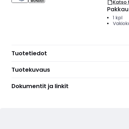
Katso 
Pakkau
1
kpl
Vakiok
Tuotetiedot
Tuotekuvaus
Dokumentit ja linkit