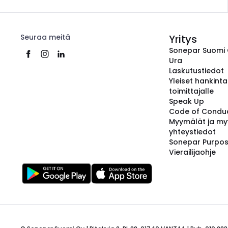
Seuraa meitä
Yritys
Sonepar Suomi
Ura
Laskutustiedot
Yleiset hankint
toimittajalle
Speak Up
Code of Condu
Myymälät ja my
yhteystiedot
Sonepar Purpo
Vierailijaohje