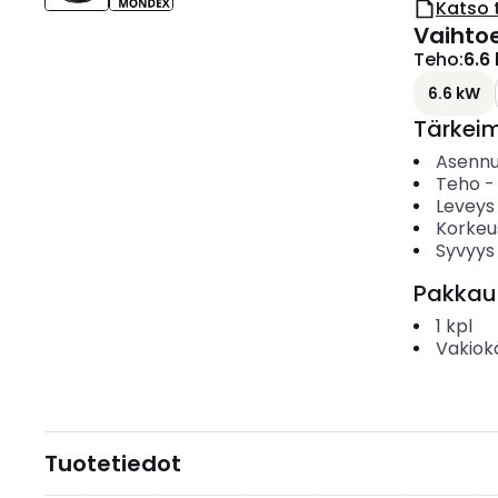
Katso 
Vaihto
Teho
:
6.6
6.6 kW
Tärkei
Asenn
Teho
Leveys
Korkeu
Syvyys
Pakkau
1
kpl
Vakiok
Tuotetiedot