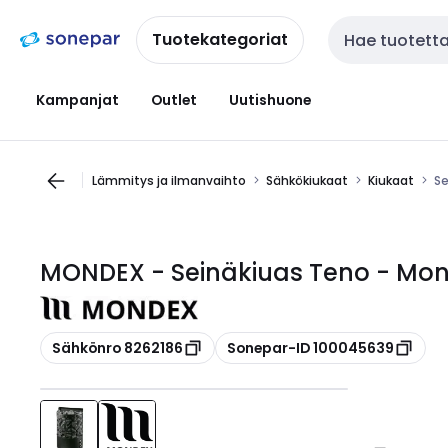
Siirry
Siirry
navigointiin
sisältöön
Tuotekategoriat
Haku
Kampanjat
Outlet
Uutishuone
Lämmitys ja ilmanvaihto
Sähkökiukaat
Kiukaat
Se
MONDEX - Seinäkiuas Teno - Mo
Kopioi
Kopioi
Sähkönro 8262186
Sonepar-ID 100045639