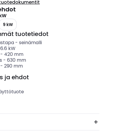
tuotedokumentit
ehdot
 kW
9 kW
mmät tuotetiedot
ustapa
-
seinämalli
-
6.6
kW
-
420
mm
s
-
630
mm
-
290
mm
s ja ehdot
äyttötuote