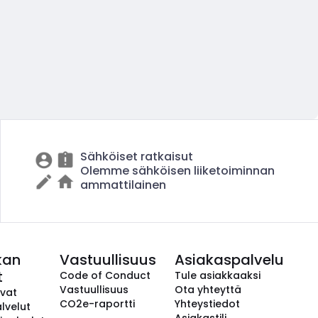
Sähköiset ratkaisut
Olemme sähköisen liiketoiminnan
ammattilainen
kan
Vastuullisuus
Asiakaspalvelu
t
Code of Conduct
Tule asiakkaaksi
Vastuullisuus
Ota yhteyttä
avat
CO2e-raportti
Yhteystiedot
lvelut