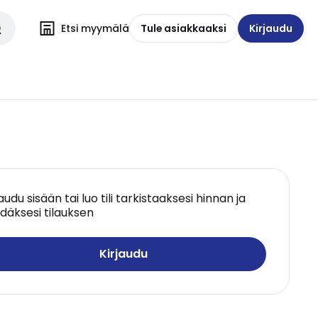
Etsi myymälä
Tule asiakkaaksi
Kirjaudu
jaudu sisään tai luo tili tarkistaaksesi hinnan ja
däksesi tilauksen
Kirjaudu