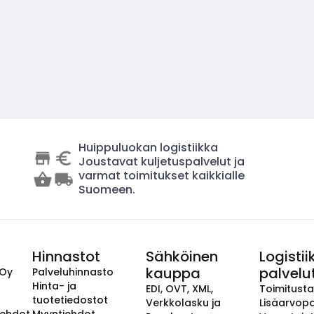
Huippuluokan logistiikka
Joustavat kuljetuspalvelut ja
varmat toimitukset kaikkialle
Suomeen.
Hinnastot
Sähköinen
Logistii
kauppa
palvelu
 Oy
Palveluhinnasto
Hinta- ja
EDI, OVT, XML,
Toimitust
tuotetiedostot
Verkkolasku ja
Lisäarvopa