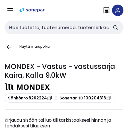
Siirry
Siirry
navigointiin
sisältöön
Haku
Näytä murupolku
MONDEX - Vastus - vastussarja
Kaira, Kalla 9,0kW
Kopioi
Kopioi
Sähkönro 8262224
Sonepar-ID 100204318
Kirjaudu sisään tai luo tili tarkistaaksesi hinnan ja
tehdäksesi tilauksen