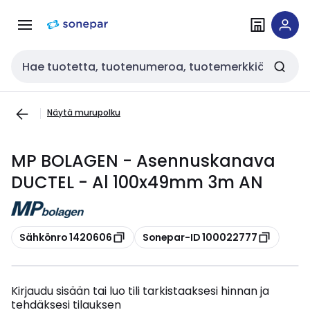
Siirry
Siirry
navigointiin
sisältöön
Haku
Näytä murupolku
MP BOLAGEN - Asennuskanava
DUCTEL - Al 100x49mm 3m AN
Kopioi
Kopioi
Sähkönro 1420606
Sonepar-ID 100022777
Kirjaudu sisään tai luo tili tarkistaaksesi hinnan ja
tehdäksesi tilauksen