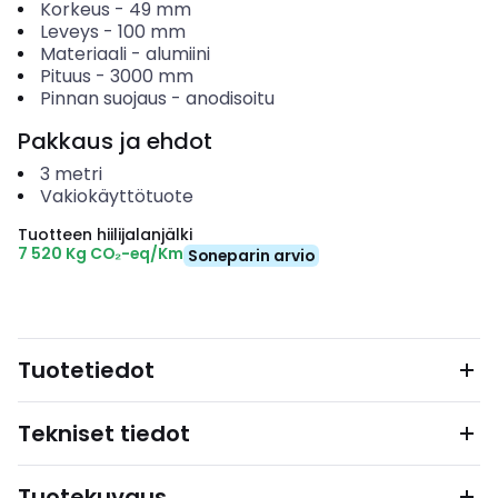
Korkeus
-
49
mm
Leveys
-
100
mm
Materiaali
-
alumiini
Pituus
-
3000
mm
Pinnan suojaus
-
anodisoitu
Pakkaus ja ehdot
3
metri
Vakiokäyttötuote
Tuotteen hiilijalanjälki
7 520 Kg CO₂-eq/Km
Soneparin arvio
Tuotetiedot
Tekniset tiedot
Tuotekuvaus