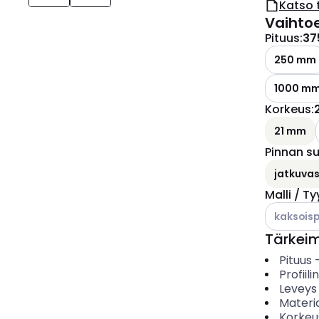
Katso 
Vaihto
Pituus
:
37
250 mm
1000 m
Korkeus
:
21 mm
Pinnan s
jatkuvas
Malli / T
Katso käyt
kaksoispr
Tärkei
Pituus
Profiil
Leveys
Materia
Korkeu