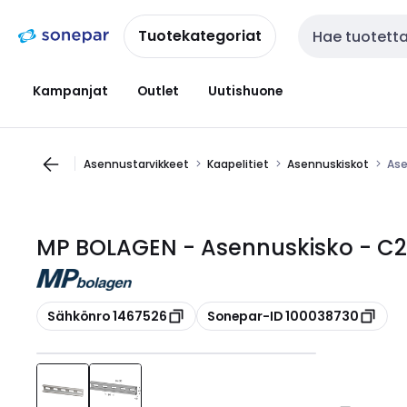
Siirry
Siirry
navigointiin
sisältöön
Tuotekategoriat
Haku
Kampanjat
Outlet
Uutishuone
Asennustarvikkeet
Kaapelitiet
Asennuskiskot
Ase
MP BOLAGEN - Asennuskisko - C
Kopioi
Kopioi
Sähkönro 1467526
Sonepar-ID 100038730