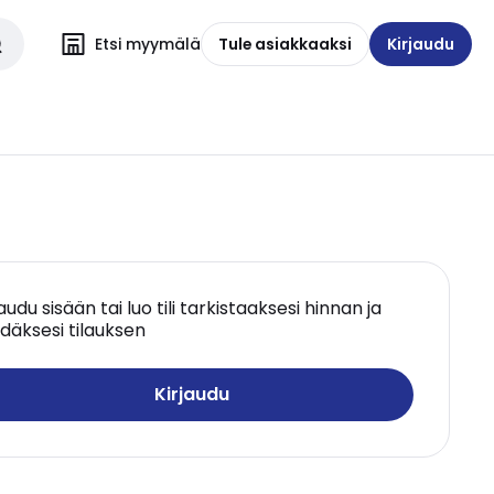
Etsi myymälä
Tule asiakkaaksi
Kirjaudu
jaudu sisään tai luo tili tarkistaaksesi hinnan ja
däksesi tilauksen
Kirjaudu