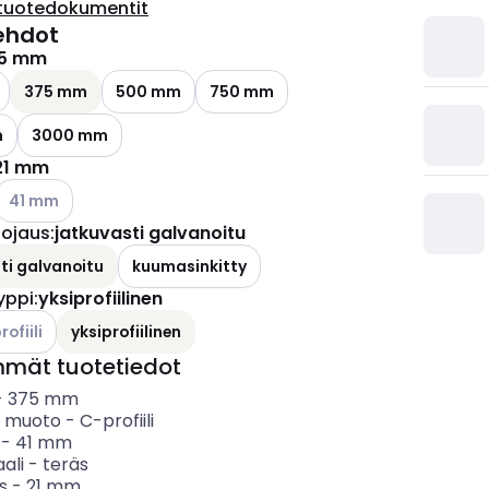
tuotedokumentit
ehdot
5 mm
375 mm
500 mm
750 mm
m
3000 mm
21 mm
Katso käytettävissä olevat vaihtoehdot
41 mm
uojaus
:
jatkuvasti galvanoitu
ti galvanoitu
kuumasinkitty
yyppi
:
yksiprofiilinen
ettävissä olevat vaihtoehdot
ofiili
yksiprofiilinen
mmät tuotetiedot
-
375
mm
in muoto
-
C-profiili
-
41
mm
ali
-
teräs
s
-
21
mm