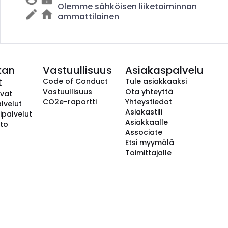
Olemme sähköisen liiketoiminnan
ammattilainen
kan
Vastuullisuus
Asiakaspalvelu
t
Code of Conduct
Tule asiakkaaksi
Vastuullisuus
Ota yhteyttä
avat
CO2e-raportti
Yhteystiedot
lvelut
Asiakastili
ipalvelut
Asiakkaalle
to
Associate
Etsi myymälä
Toimittajalle