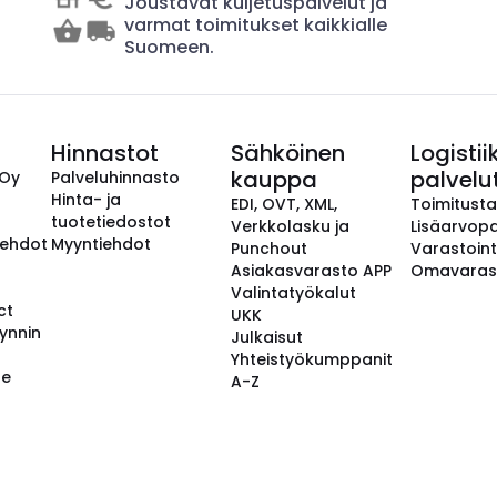
Joustavat kuljetuspalvelut ja
varmat toimitukset kaikkialle
Suomeen.
Hinnastot
Sähköinen
Logistii
kauppa
palvelu
 Oy
Palveluhinnasto
Hinta- ja
EDI, OVT, XML,
Toimitust
tuotetiedostot
Verkkolasku ja
Lisäarvopa
aehdot
Myyntiehdot
Punchout
Varastoint
Asiakasvarasto APP
Omavaras
Valintatyökalut
ct
UKK
ynnin
Julkaisut
Yhteistyökumppanit
se
A-Z