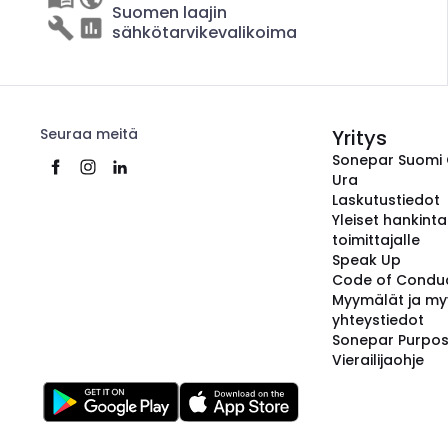
Suomen laajin
sähkötarvikevalikoima
Seuraa meitä
Yritys
Sonepar Suomi
Ura
Laskutustiedot
Yleiset hankint
toimittajalle
Speak Up
Code of Condu
Myymälät ja my
yhteystiedot
Sonepar Purpo
Vierailijaohje