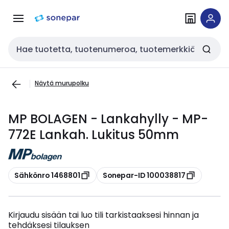
Siirry
Siirry
navigointiin
sisältöön
Haku
Näytä murupolku
MP BOLAGEN - Lankahylly - MP-
772E Lankah. Lukitus 50mm
Kopioi
Kopioi
Sähkönro 1468801
Sonepar-ID 100038817
Kirjaudu sisään tai luo tili tarkistaaksesi hinnan ja
tehdäksesi tilauksen