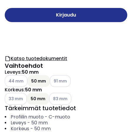
Kirjaudu
Katso tuotedokumentit
Vaihtoehdot
Leveys
:
50 mm
Katso käytettävissä olevat vaihtoehdot
Katso käytettävissä olevat vaihtoehdot
44 mm
50 mm
91 mm
Korkeus
:
50 mm
Katso käytettävissä olevat vaihtoehdot
Katso käytettävissä olevat vaihtoehdot
33 mm
50 mm
83 mm
Tärkeimmät tuotetiedot
Profiilin muoto
-
C-muoto
Leveys
-
50
mm
Korkeus
-
50
mm