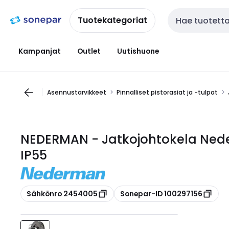
Siirry
Siirry
navigointiin
sisältöön
Tuotekategoriat
Haku
Kampanjat
Outlet
Uutishuone
Asennustarvikkeet
Pinnalliset pistorasiat ja -tulpat
NEDERMAN - Jatkojohtokela Nede
IP55
Kopioi
Kopioi
Sähkönro 2454005
Sonepar-ID 100297156