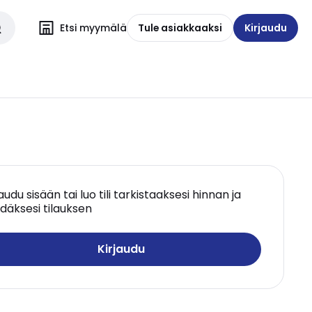
Etsi myymälä
Tule asiakkaaksi
Kirjaudu
jaudu sisään tai luo tili tarkistaaksesi hinnan ja
däksesi tilauksen
Kirjaudu