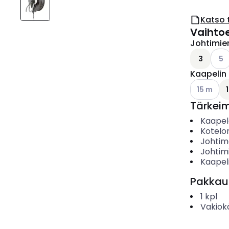
Katso 
Vaihto
Johtimie
Kats
3
5
Kaapelin 
Katso käyt
15 m
Tärkei
Kaapelo
Kotelo
Johtim
Johtim
Kaapeli
Pakkau
1
kpl
Vakiok