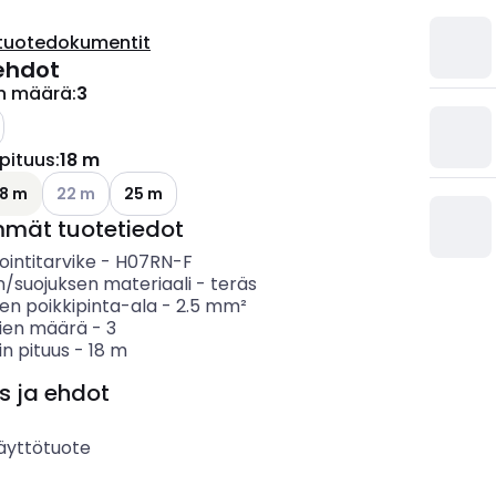
tuotedokumentit
ehdot
n määrä
:
3
o käytettävissä olevat vaihtoehdot
pituus
:
18 m
ettävissä olevat vaihtoehdot
Katso käytettävissä olevat vaihtoehdot
18 m
22 m
25 m
mmät tuotetiedot
intitarvike
-
H07RN-F
n/suojuksen materiaali
-
teräs
en poikkipinta-ala
-
2.5
mm²
ien määrä
-
3
n pituus
-
18
m
s ja ehdot
äyttötuote