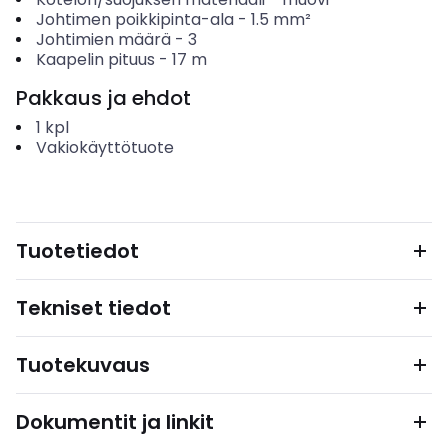
Johtimen poikkipinta-ala
-
1.5
mm²
Johtimien määrä
-
3
Kaapelin pituus
-
17
m
Pakkaus ja ehdot
1
kpl
Vakiokäyttötuote
Tuotetiedot
Tekniset tiedot
Tuotekuvaus
Dokumentit ja linkit