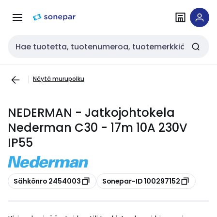
Siirry
Siirry
navigointiin
sisältöön
Haku
Näytä murupolku
NEDERMAN - Jatkojohtokela
Nederman C30 - 17m 10A 230V
IP55
Kopioi
Kopioi
Sähkönro 2454003
Sonepar-ID 100297152