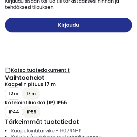
Kirjaudu sisään tai luo tili tarkistaaksesi hinnan ja
tehdäksesi tilauksen
Kirjaudu
Katso tuotedokumentit
Vaihtoehdot
Kaapelin pituus
:
17 m
12 m
17 m
Kotelointiluokka (IP)
:
IP55
IP44
IP55
Tärkeimmät tuotetiedot
Kaapelointitarvike
-
H07RN-F
Kotelon/suojuksen materiaali
-
muovi