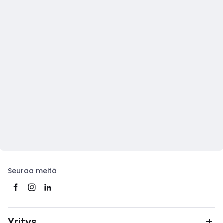
Seuraa meitä
Yritys