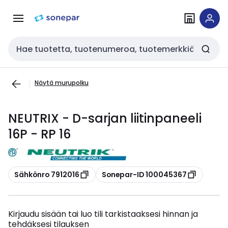
Siirry
Siirry
navigointiin
sisältöön
Haku
Näytä murupolku
NEUTRIX - D-sarjan liitinpaneeli
16P - RP 16
Kopioi
Kopioi
Sähkönro 7912016
Sonepar-ID 100045367
Kirjaudu sisään tai luo tili tarkistaaksesi hinnan ja
tehdäksesi tilauksen