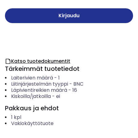
Kirjaudu
Katso tuotedokumentit
Tärkeimmät tuotetiedot
Laiterivien määrä
-
1
Liitinjärjestelmän tyyppi
-
BNC
Läpivientireikien määrä
-
16
Kiskoilla/jatkoilla
-
ei
Pakkaus ja ehdot
1
kpl
Vakiokäyttötuote