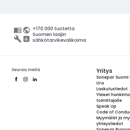
+170 000 tuotetta
Suomen laajin
sähkötarvikevalikoima
Seuraa meitä
Yritys
Sonepar Suomi
Ura
Laskutustiedot
Yleiset hankint
toimittajalle
Speak Up
Code of Condu
Myymälät ja my
yhteystiedot
Sonepar Purpo