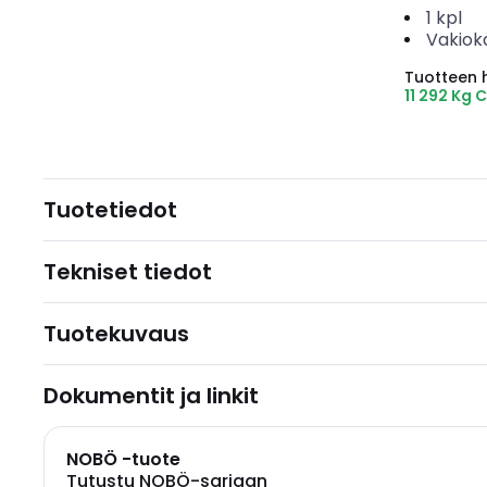
1
kpl
Vakiok
Tuotteen hi
11 292 Kg 
Tuotetiedot
Tekniset tiedot
Tuotekuvaus
Dokumentit ja linkit
NOBÖ -tuote
Tutustu NOBÖ-sarjaan