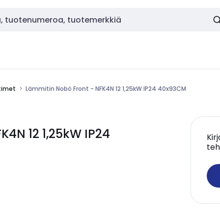
timet
Lämmitin Nobö Front - NFK4N 12 1,25kW IP24 40x93CM
K4N 12 1,25kW IP24
Kir
teh