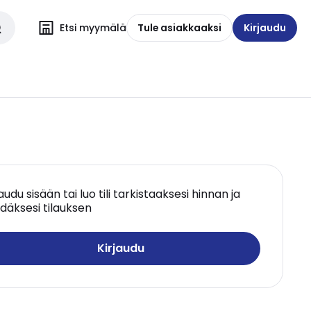
Etsi myymälä
Tule asiakkaaksi
Kirjaudu
jaudu sisään tai luo tili tarkistaaksesi hinnan ja
däksesi tilauksen
Kirjaudu