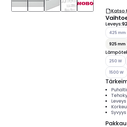
Katso 
Vaihto
Leveys
:
9
Katso käyt
425 mm
925 mm
Lämpöte
Katso käyt
250 W
Katso käyt
1500 W
Tärkei
Puhalt
Tehoky
Leveys
Korkeu
Syvyys
Pakkau