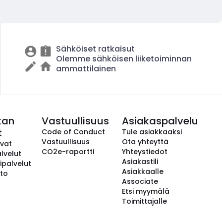
Sähköiset ratkaisut
Olemme sähköisen liiketoiminnan
ammattilainen
kan
Vastuullisuus
Asiakaspalvelu
t
Code of Conduct
Tule asiakkaaksi
Vastuullisuus
Ota yhteyttä
avat
CO2e-raportti
Yhteystiedot
lvelut
Asiakastili
ipalvelut
Asiakkaalle
to
Associate
Etsi myymälä
Toimittajalle