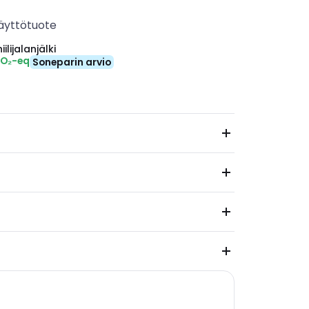
äyttötuote
ilijalanjälki
CO₂-eq
Soneparin arvio