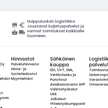
Huippuluokan logistiikka
Joustavat kuljetuspalvelut ja
varmat toimitukset kaikkialle
Suomeen.
Hinnastot
Sähköinen
Logistii
kauppa
palvelu
 Oy
Palveluhinnasto
Hinta- ja
EDI, OVT, XML,
Toimitust
tuotetiedostot
Verkkolasku ja
Lisäarvopa
aehdot
Myyntiehdot
Punchout
Varastoint
Asiakasvarasto APP
Omavaras
Valintatyökalut
ct
UKK
ynnin
Julkaisut
Yhteistyökumppanit
se