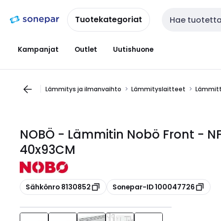
Siirry
Siirry
navigointiin
sisältöön
Tuotekategoriat
Haku
Kampanjat
Outlet
Uutishuone
Lämmitys ja ilmanvaihto
Lämmityslaitteet
Lämmit
NOBÖ - Lämmitin Nobö Front - NF
40x93CM
Kopioi
Kopioi
Sähkönro 8130852
Sonepar-ID 100047726