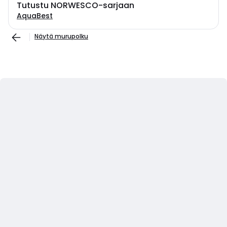
Tutustu NORWESCO-sarjaan
AquaBest
Näytä murupolku