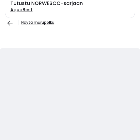
Tutustu NORWESCO-sarjaan
AquaBest
Näytä murupolku