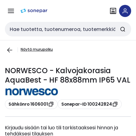
Siirry
Siirry
navigointiin
sisältöön
Haku
Näytä murupolku
NORWESCO - Kalvojakorasia
AquaBest - HF 88x88mm IP65 VAL
Kopioi
Kopioi
Sähkönro 1606001
Sonepar-ID 100242824
Kirjaudu sisään tai luo tili tarkistaaksesi hinnan ja
tehdäksesi tilauksen