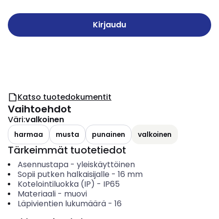
Kirjaudu
Katso tuotedokumentit
Vaihtoehdot
Väri
:
valkoinen
harmaa
musta
punainen
valkoinen
Tärkeimmät tuotetiedot
Asennustapa
-
yleiskäyttöinen
Sopii putken halkaisijalle
-
16 mm
Kotelointiluokka (IP)
-
IP65
Materiaali
-
muovi
Läpivientien lukumäärä
-
16