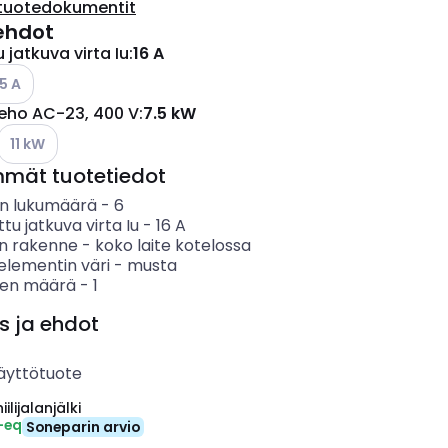
tuotedokumentit
ehdot
 jatkuva virta Iu
:
16 A
so käytettävissä olevat vaihtoehdot
5 A
teho AC-23, 400 V
:
7.5 kW
Katso käytettävissä olevat vaihtoehdot
11 kW
mmät tuotetiedot
n lukumäärä
-
6
ttu jatkuva virta Iu
-
16
A
en rakenne
-
koko laite kotelossa
elementin väri
-
musta
ten määrä
-
1
s ja ehdot
äyttötuote
ilijalanjälki
-eq
Soneparin arvio