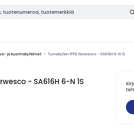
va- ja kuormakytkimet
Turvakytkin IP55 Norwesco - SA616H 6-N 1S
rwesco - SA616H 6-N 1S
Kir
teh