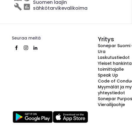
Suomen laajin
sähkötarvikevalikoima
Seuraa meitä
Yritys
Sonepar Suomi
Ura
Laskutustiedot
Yleiset hankint
toimittajalle
Speak Up
Code of Condu
Myymälät ja my
yhteystiedot
Sonepar Purpo
Vierailijaohje