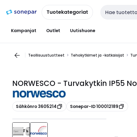
Siirry
Siirry
navigointiin
sisältöön
Tuotekategoriat
Haku
Kampanjat
Outlet
Uutishuone
Teollisuustuotteet
Tehokytkimet ja -katkaisijat
Tur
NORWESCO - Turvakytkin IP55 No
Kopioi
Kopioi
Sähkönro 3605214
Sonepar-ID 100012189