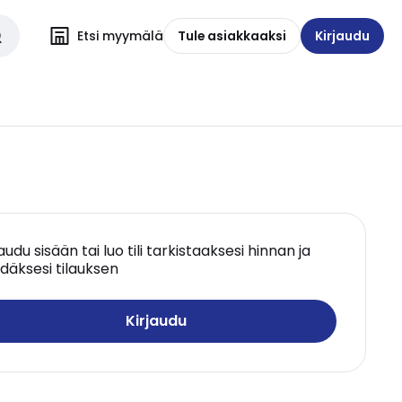
Etsi myymälä
Tule asiakkaaksi
Kirjaudu
jaudu sisään tai luo tili tarkistaaksesi hinnan ja
däksesi tilauksen
Kirjaudu