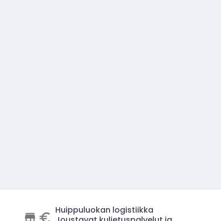
Huippuluokan logistiikka
Joustavat kuljetuspalvelut ja