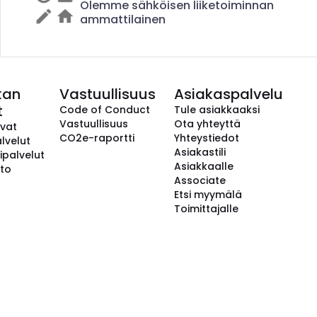
Olemme sähköisen liiketoiminnan
ammattilainen
kan
Vastuullisuus
Asiakaspalvelu
t
Code of Conduct
Tule asiakkaaksi
Vastuullisuus
Ota yhteyttä
avat
CO2e-raportti
Yhteystiedot
lvelut
Asiakastili
ipalvelut
Asiakkaalle
to
Associate
Etsi myymälä
Toimittajalle