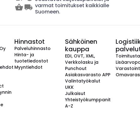
varmat toimitukset kaikkialle
Suomeen.
Hinnastot
Sähköinen
Logistii
kauppa
palvelu
 Oy
Palveluhinnasto
Hinta- ja
EDI, OVT, XML,
Toimitust
tuotetiedostot
Verkkolasku ja
Lisäarvopa
aehdot
Myyntiehdot
Punchout
Varastoint
Asiakasvarasto APP
Omavaras
Valintatyökalut
ct
UKK
ynnin
Julkaisut
Yhteistyökumppanit
se
A-Z