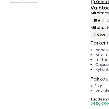
Katso 
Vaihto
Mitoitettu
Kat
16 A
2
Mitoitus
7.5 kW
Tärkei
Napoje
Mitoite
Laitte
Ohjaus
Kytkin
Pakkau
1
kpl
Vakiok
Tuotteen hi
64 Kg CO₂