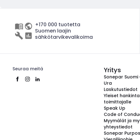
+170 000 tuotetta
Suomen laajin
sähkötarvikevalikoima
Seuraa meitä
Yritys
Sonepar Suomi
Ura
Laskutustiedot
Yleiset hankint
toimittajalle
Speak Up
Code of Condu
Myymälät ja my
yhteystiedot
Sonepar Purpo
Vierailijaohje