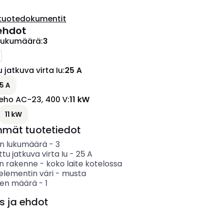
tuotedokumentit
ehdot
lukumäärä
:
3
 jatkuva virta Iu
:
25 A
ettävissä olevat vaihtoehdot
5 A
teho AC-23, 400 V
:
11 kW
ettävissä olevat vaihtoehdot
11 kW
mmät tuotetiedot
n lukumäärä
-
3
ttu jatkuva virta Iu
-
25
A
en rakenne
-
koko laite kotelossa
elementin väri
-
musta
ten määrä
-
1
s ja ehdot