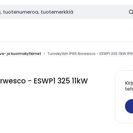
va- ja kuormakytkimet
Turvakytkin IP65 Norwesco - ESWP1 325 11kW IP6
rwesco - ESWP1 325 11kW
Kir
teh