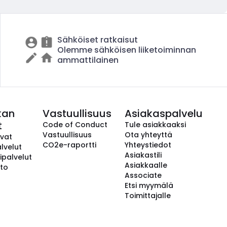
Sähköiset ratkaisut
Olemme sähköisen liiketoiminnan
ammattilainen
kan
Vastuullisuus
Asiakaspalvelu
t
Code of Conduct
Tule asiakkaaksi
Vastuullisuus
Ota yhteyttä
avat
CO2e-raportti
Yhteystiedot
lvelut
Asiakastili
ipalvelut
Asiakkaalle
to
Associate
Etsi myymälä
Toimittajalle