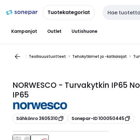
Siirry
Siirry
navigointiin
sisältöön
Tuotekategoriat
Haku
Kampanjat
Outlet
Uutishuone
Teollisuustuotteet
Tehokytkimet ja -katkaisijat
Tur
NORWESCO - Turvakytkin IP65 No
IP65
Kopioi
Kopioi
Sähkönro 3605310
Sonepar-ID 100050445