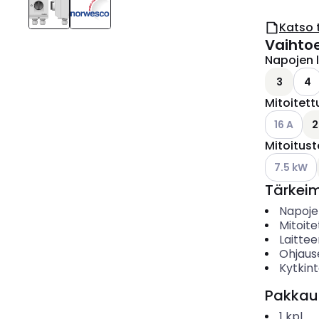
Katso 
Vaihto
Napojen 
3
4
Mitoitettu
Katso käyt
16 A
2
Mitoitus
Katso käyt
7.5 kW
Tärkei
Napoje
Mitoite
Laitte
Ohjaus
Kytkin
Pakkau
1
kpl