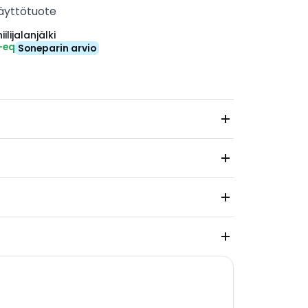
äyttötuote
ilijalanjälki
-eq
Soneparin arvio