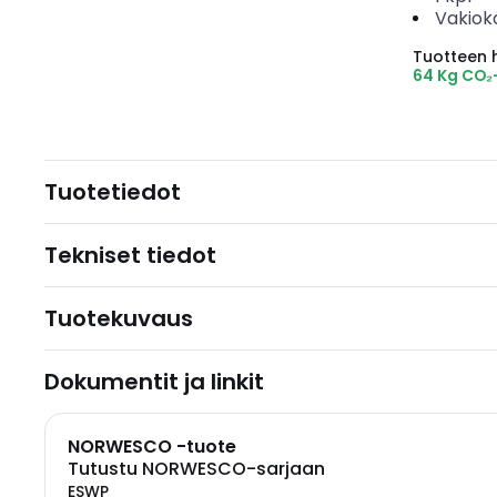
Vakiok
Tuotteen hi
64 Kg CO₂
Tuotetiedot
Tekniset tiedot
Tuotekuvaus
Dokumentit ja linkit
NORWESCO -tuote
Tutustu NORWESCO-sarjaan
ESWP