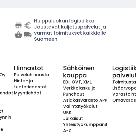
Huippuluokan logistiikka
Joustavat kuljetuspalvelut ja
varmat toimitukset kaikkialle
Suomeen.
Hinnastot
Sähköinen
Logistii
kauppa
palvelu
 Oy
Palveluhinnasto
Hinta- ja
EDI, OVT, XML,
Toimitust
tuotetiedostot
Verkkolasku ja
Lisäarvopa
aehdot
Myyntiehdot
Punchout
Varastoint
Asiakasvarasto APP
Omavaras
Valintatyökalut
ct
UKK
ynnin
Julkaisut
Yhteistyökumppanit
se
A-Z