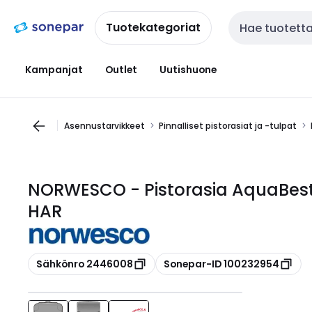
Siirry
Siirry
navigointiin
sisältöön
Tuotekategoriat
Haku
Kampanjat
Outlet
Uutishuone
Asennustarvikkeet
Pinnalliset pistorasiat ja -tulpat
NORWESCO - Pistorasia AquaBest
HAR
Kopioi
Kopioi
Sähkönro 2446008
Sonepar-ID 100232954