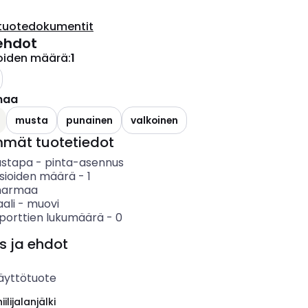
tuotedokumentit
ehdot
ioiden määrä
:
1
maa
musta
punainen
valkoinen
mmät tuotetiedot
ustapa
-
pinta-asennus
asioiden määrä
-
1
harmaa
ali
-
muovi
porttien lukumäärä
-
0
s ja ehdot
äyttötuote
ilijalanjälki