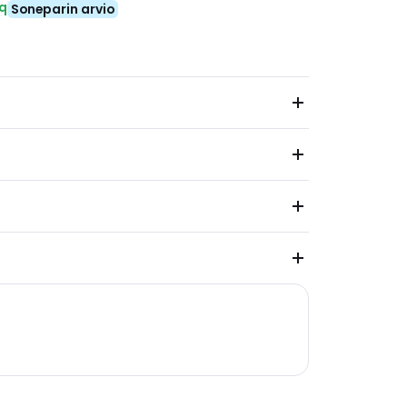
eq
Soneparin arvio