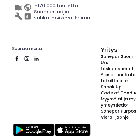
+170 000 tuotetta
Suomen laajin
sähkötarvikevalikoima
Seuraa meitä
Yritys
Sonepar Suomi
Ura
Laskutustiedot
Yleiset hankint
toimittajalle
Speak Up
Code of Condu
Myymälät ja my
yhteystiedot
Sonepar Purpo
Vierailijaohje