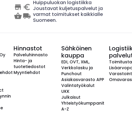
Huippuluokan logistiikka
Joustavat kuljetuspalvelut ja
varmat toimitukset kaikkialle
Suomeen.
Hinnastot
Sähköinen
Logistii
kauppa
palvelu
 Oy
Palveluhinnasto
Hinta- ja
EDI, OVT, XML,
Toimitust
tuotetiedostot
Verkkolasku ja
Lisäarvopa
aehdot
Myyntiehdot
Punchout
Varastoint
Asiakasvarasto APP
Omavaras
Valintatyökalut
ct
UKK
ynnin
Julkaisut
Yhteistyökumppanit
se
A-Z