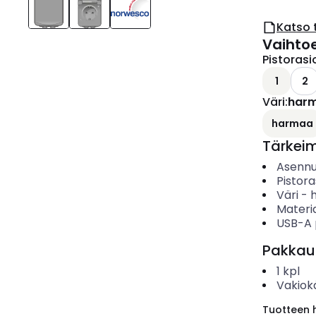
Katso 
Vaihto
Pistoras
1
2
Väri
:
har
harmaa
Tärkei
Asenn
Pistor
Väri
-
Materia
USB-A 
Pakkau
1
kpl
Vakiok
Tuotteen hi