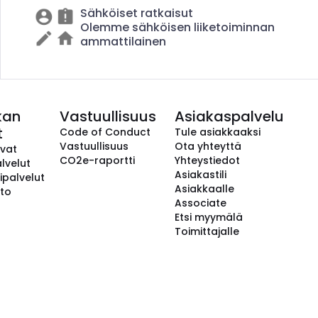
Sähköiset ratkaisut
Olemme sähköisen liiketoiminnan
ammattilainen
kan
Vastuullisuus
Asiakaspalvelu
t
Code of Conduct
Tule asiakkaaksi
Vastuullisuus
Ota yhteyttä
avat
CO2e-raportti
Yhteystiedot
lvelut
Asiakastili
ipalvelut
Asiakkaalle
to
Associate
Etsi myymälä
Toimittajalle