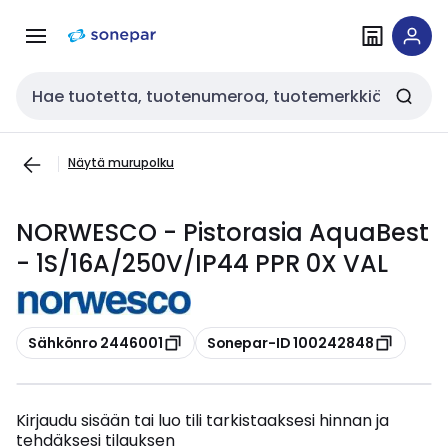
Siirry
Siirry
navigointiin
sisältöön
Haku
Näytä murupolku
NORWESCO - Pistorasia AquaBest
- 1S/16A/250V/IP44 PPR 0X VAL
Kopioi
Kopioi
Sähkönro 2446001
Sonepar-ID 100242848
Kirjaudu sisään tai luo tili tarkistaaksesi hinnan ja
tehdäksesi tilauksen