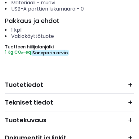
Materiaali
-
muovi
USB-A porttien lukumäärä
-
0
Pakkaus ja ehdot
1
kpl
Vakiokäyttötuote
Tuotteen hiilijalanjälki
1 Kg CO₂-eq
Soneparin arvio
Tuotetiedot
Tekniset tiedot
Tuotekuvaus
Dokumentit ja linkit