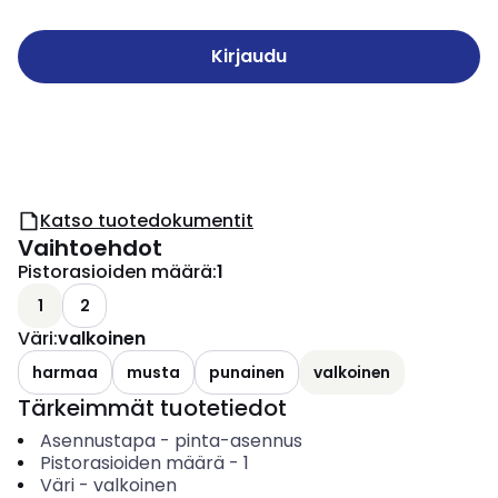
Kirjaudu
Katso tuotedokumentit
Vaihtoehdot
Pistorasioiden määrä
:
1
1
2
Väri
:
valkoinen
harmaa
musta
punainen
valkoinen
Tärkeimmät tuotetiedot
Asennustapa
-
pinta-asennus
Pistorasioiden määrä
-
1
Väri
-
valkoinen