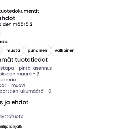
tuotedokumentit
ehdot
ioiden määrä
:
2
maa
musta
punainen
valkoinen
mmät tuotetiedot
ustapa
-
pinta-asennus
asioiden määrä
-
2
harmaa
ali
-
muovi
porttien lukumäärä
-
0
s ja ehdot
äyttötuote
ilijalanjälki