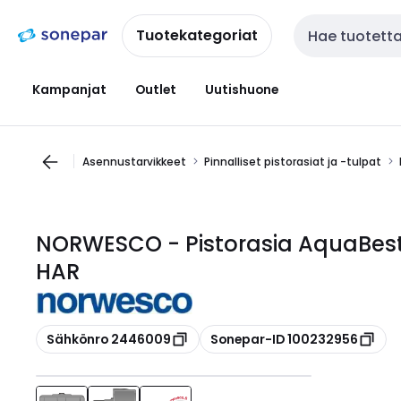
Siirry
Siirry
navigointiin
sisältöön
Tuotekategoriat
Haku
Kampanjat
Outlet
Uutishuone
Asennustarvikkeet
Pinnalliset pistorasiat ja -tulpat
NORWESCO - Pistorasia AquaBest
HAR
Kopioi
Kopioi
Sähkönro 2446009
Sonepar-ID 100232956