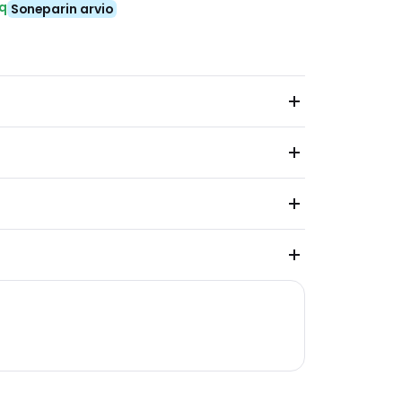
eq
Soneparin arvio