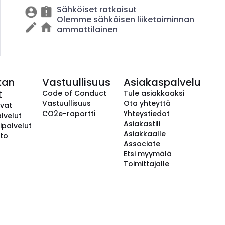
Sähköiset ratkaisut
Olemme sähköisen liiketoiminnan
ammattilainen
kan
Vastuullisuus
Asiakaspalvelu
t
Code of Conduct
Tule asiakkaaksi
Vastuullisuus
Ota yhteyttä
avat
CO2e-raportti
Yhteystiedot
lvelut
Asiakastili
ipalvelut
Asiakkaalle
to
Associate
Etsi myymälä
Toimittajalle