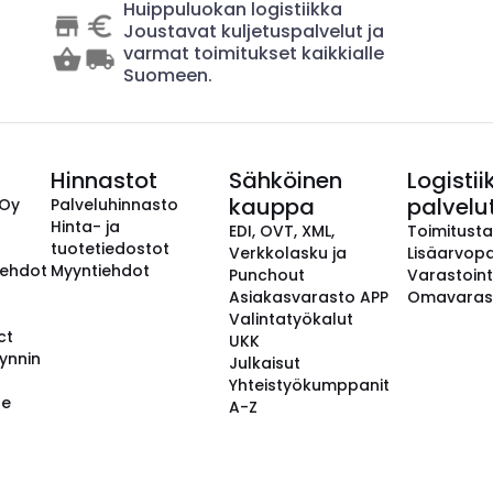
Huippuluokan logistiikka
Joustavat kuljetuspalvelut ja
varmat toimitukset kaikkialle
Suomeen.
Hinnastot
Sähköinen
Logistii
kauppa
palvelu
 Oy
Palveluhinnasto
Hinta- ja
EDI, OVT, XML,
Toimitust
tuotetiedostot
Verkkolasku ja
Lisäarvopa
aehdot
Myyntiehdot
Punchout
Varastoint
Asiakasvarasto APP
Omavaras
Valintatyökalut
ct
UKK
ynnin
Julkaisut
Yhteistyökumppanit
se
A-Z