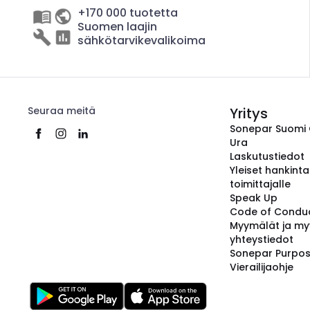
+170 000 tuotetta
Suomen laajin
sähkötarvikevalikoima
Seuraa meitä
Yritys
Sonepar Suomi
Ura
Laskutustiedot
Yleiset hankint
toimittajalle
Speak Up
Code of Condu
Myymälät ja my
yhteystiedot
Sonepar Purpo
Vierailijaohje