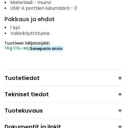
Materiaali
-
muovi
USB-A porttien lukumäärä
-
0
Pakkaus ja ehdot
1
kpl
Vakiokäyttötuote
Tuotteen hiilijalanjälki
1 Kg CO₂-eq
Soneparin arvio
Tuotetiedot
Tekniset tiedot
Tuotekuvaus
Dokumentit ja linkit