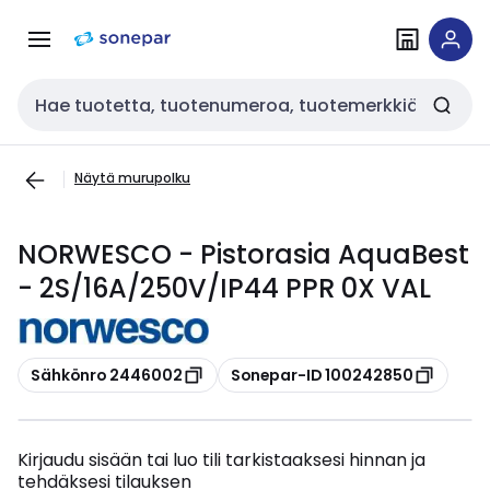
Siirry
Siirry
navigointiin
sisältöön
Haku
Näytä murupolku
NORWESCO - Pistorasia AquaBest
- 2S/16A/250V/IP44 PPR 0X VAL
Kopioi
Kopioi
Sähkönro 2446002
Sonepar-ID 100242850
Kirjaudu sisään tai luo tili tarkistaaksesi hinnan ja
tehdäksesi tilauksen