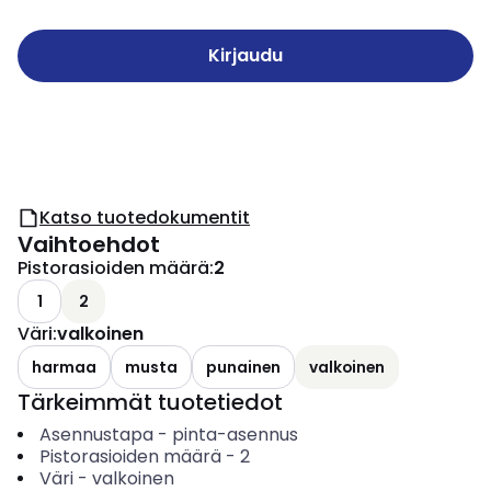
Kirjaudu
Katso tuotedokumentit
Vaihtoehdot
Pistorasioiden määrä
:
2
1
2
Väri
:
valkoinen
harmaa
musta
punainen
valkoinen
Tärkeimmät tuotetiedot
Asennustapa
-
pinta-asennus
Pistorasioiden määrä
-
2
Väri
-
valkoinen