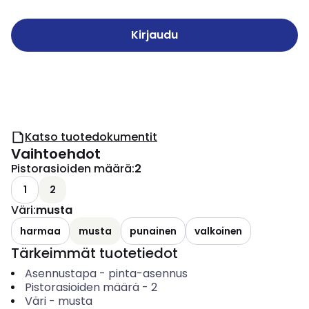
Kirjaudu
Katso tuotedokumentit
Vaihtoehdot
Pistorasioiden määrä
:
2
1
2
Väri
:
musta
harmaa
musta
punainen
valkoinen
Tärkeimmät tuotetiedot
Asennustapa
-
pinta-asennus
Pistorasioiden määrä
-
2
Väri
-
musta