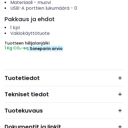
Materiaali
-
muovi
USB-A porttien lukumäärä
-
0
Pakkaus ja ehdot
1
kpl
Vakiokäyttötuote
Tuotteen hiilijalanjälki
1 Kg CO₂-eq
Soneparin arvio
Tuotetiedot
Tekniset tiedot
Tuotekuvaus
Dokumentit ja linkit