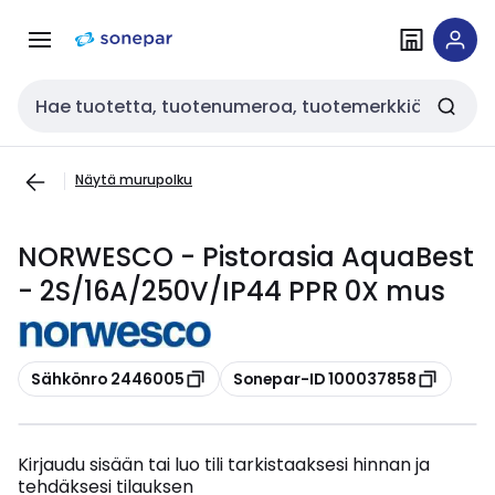
Siirry
Siirry
navigointiin
sisältöön
Haku
Näytä murupolku
NORWESCO - Pistorasia AquaBest
- 2S/16A/250V/IP44 PPR 0X mus
Kopioi
Kopioi
Sähkönro 2446005
Sonepar-ID 100037858
Kirjaudu sisään tai luo tili tarkistaaksesi hinnan ja
tehdäksesi tilauksen