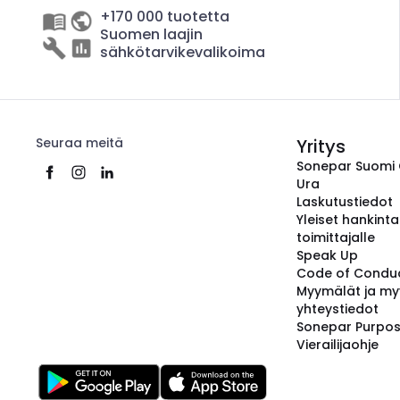
+170 000 tuotetta
Suomen laajin
sähkötarvikevalikoima
Seuraa meitä
Yritys
Sonepar Suomi
Ura
Laskutustiedot
Yleiset hankint
toimittajalle
Speak Up
Code of Condu
Myymälät ja my
yhteystiedot
Sonepar Purpo
Vierailijaohje