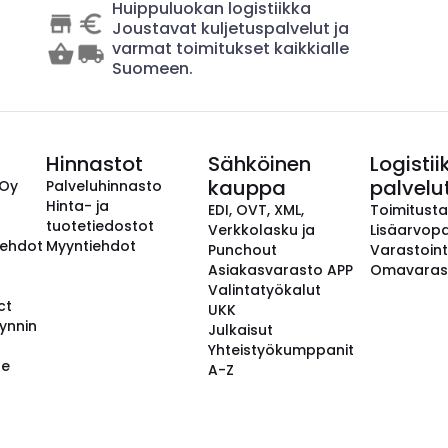
Huippuluokan logistiikka
Joustavat kuljetuspalvelut ja
varmat toimitukset kaikkialle
Suomeen.
Hinnastot
Sähköinen
Logistii
kauppa
palvelu
 Oy
Palveluhinnasto
Hinta- ja
EDI, OVT, XML,
Toimitust
tuotetiedostot
Verkkolasku ja
Lisäarvopa
aehdot
Myyntiehdot
Punchout
Varastoint
Asiakasvarasto APP
Omavaras
Valintatyökalut
ct
UKK
ynnin
Julkaisut
Yhteistyökumppanit
se
A-Z