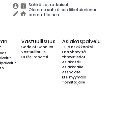
Sähköiset ratkaisut
Olemme sähköisen liiketoiminnan
ammattilainen
kan
Vastuullisuus
Asiakaspalvelu
t
Code of Conduct
Tule asiakkaaksi
Vastuullisuus
Ota yhteyttä
avat
CO2e-raportti
Yhteystiedot
lvelut
Asiakastili
ipalvelut
Asiakkaalle
to
Associate
Etsi myymälä
Toimittajalle