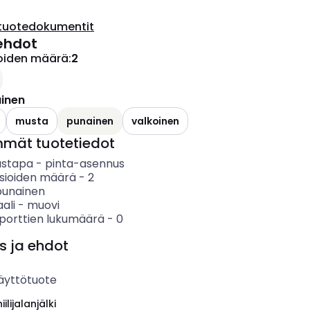
tuotedokumentit
ehdot
ioiden määrä
:
2
inen
musta
punainen
valkoinen
mmät tuotetiedot
ustapa
-
pinta-asennus
asioiden määrä
-
2
punainen
ali
-
muovi
porttien lukumäärä
-
0
s ja ehdot
äyttötuote
ilijalanjälki