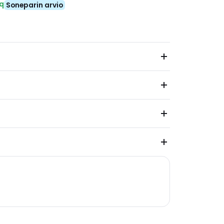
eq
Soneparin arvio