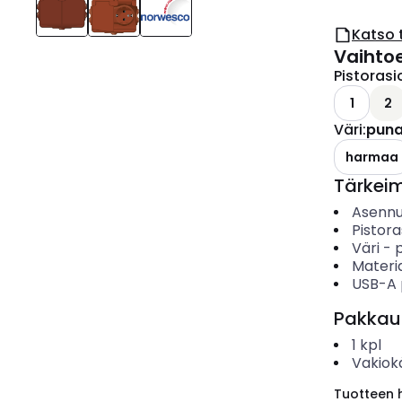
Katso 
Vaihto
Pistoras
1
2
Väri
:
puna
harmaa
Tärkei
Asenn
Pistor
Väri
-
Materia
USB-A 
Pakkau
1
kpl
Vakiok
Tuotteen hi