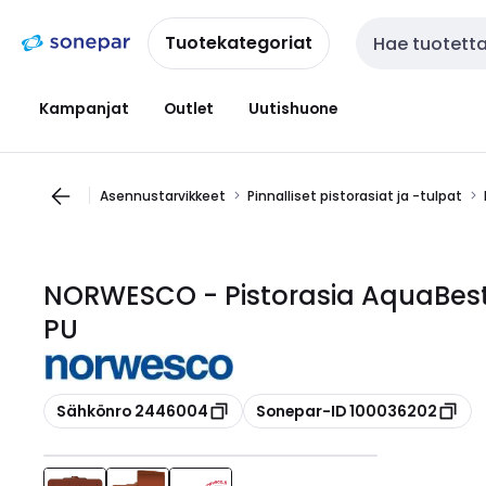
Siirry
Siirry
navigointiin
sisältöön
Tuotekategoriat
Haku
Kampanjat
Outlet
Uutishuone
Asennustarvikkeet
Pinnalliset pistorasiat ja -tulpat
NORWESCO - Pistorasia AquaBest
PU
Kopioi
Kopioi
Sähkönro 2446004
Sonepar-ID 100036202